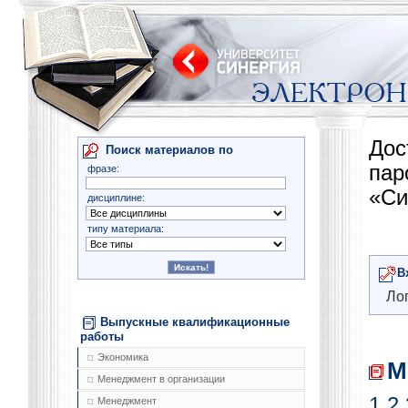
Дос
Поиск материалов по
па
фразе:
«Си
дисциплине:
типу материала:
В
Лог
Выпускные квалификационные
работы
Экономика
М
Менеджмент в организации
1
2
Менеджмент