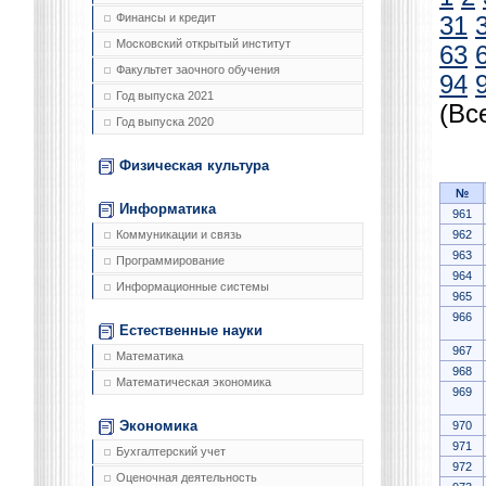
Финансы и кредит
31
Московский открытый институт
63
Факультет заочного обучения
94
Год выпуска 2021
(Вс
Год выпуска 2020
Физическая культура
№
Информатика
961
962
Коммуникации и связь
963
Программирование
964
Информационные системы
965
966
Естественные науки
967
Математика
968
Математическая экономика
969
Экономика
970
971
Бухгалтерский учет
972
Оценочная деятельность