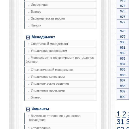
973
Инвестиции
974
975
Бизнес
976
Экономическая теория
977
Налоги
978
979
Менеджмент
980
Спортивный менеджмент
981
Управление персоналом
982
Менеджмент в гостиничном и ресторанном
983
бизнесе
984
985
Стратегический менеджмент
986
Управление качеством
987
Управленческие решения
988
Управление проектами
989
990
Бизнес
Финансы
1
2
Валютные отношения и денежное
31
обращение
Страхование