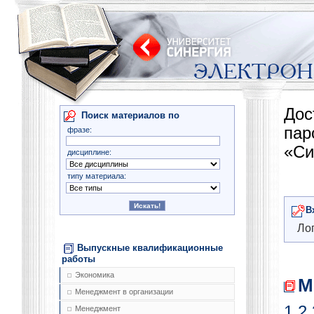
Дос
Поиск материалов по
па
фразе:
«Си
дисциплине:
типу материала:
В
Лог
Выпускные квалификационные
работы
Экономика
М
Менеджмент в организации
1
2
Менеджмент