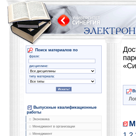
Дос
Поиск материалов по
па
фразе:
«Си
дисциплине:
типу материала:
В
Лог
Выпускные квалификационные
работы
Экономика
М
Менеджмент в организации
1
2
Менеджмент