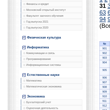
Финансы и кредит
31
Московский открытый институт
63
Факультет заочного обучения
94
Год выпуска 2021
(Вс
Год выпуска 2020
Физическая культура
№
Информатика
901
902
Коммуникации и связь
903
Программирование
904
Информационные системы
905
Естественные науки
906
Математика
907
Математическая экономика
908
909
Экономика
910
911
Бухгалтерский учет
912
Оценочная деятельность