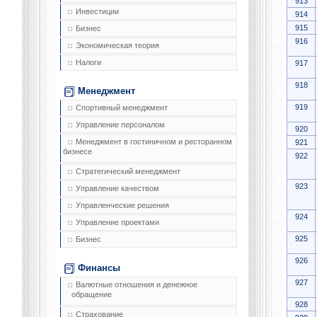
913
Инвестиции
914
915
Бизнес
916
Экономическая теория
Налоги
917
918
Менеджмент
919
Спортивный менеджмент
Управление персоналом
920
Менеджмент в гостиничном и ресторанном
921
бизнесе
922
Стратегический менеджмент
923
Управление качеством
Управленческие решения
924
Управление проектами
925
Бизнес
926
Финансы
927
Валютные отношения и денежное
обращение
928
Страхование