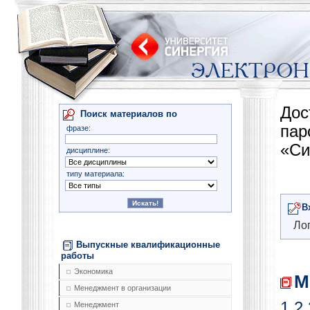
Дос
Поиск материалов по
па
фразе:
«Си
дисциплине:
типу материала:
В
Лог
Выпускные квалификационные
работы
Экономика
М
Менеджмент в организации
1
2
Менеджмент