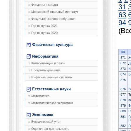
Финансы и кредит
31
Московский открытый институт
63
Факультет заочного обучения
94
Год выпуска 2021
(Вс
Год выпуска 2020
Физическая культура
№
Информатика
871
Ж
872
Д
Коммуникации и связь
873
И
Программирование
874
Б
Информационные системы
875
Естественные науки
876
В
877
Т
Математика
878
п
Математическая экономика
879
В
880
Г
Экономика
881
Г
П
Бухгалтерский учет
882
Г
Оценочная деятельность