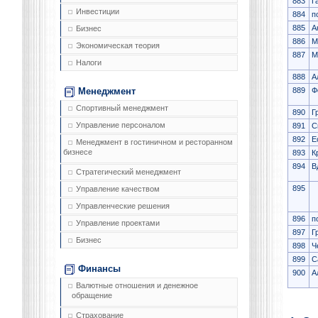
883
Г
Инвестиции
884
п
885
А
Бизнес
886
М
Экономическая теория
887
М
Налоги
888
А
889
Ф
Менеджмент
Спортивный менеджмент
890
Г
Управление персоналом
891
С
892
Е
Менеджмент в гостиничном и ресторанном
бизнесе
893
К
894
В
Стратегический менеджмент
895
Управление качеством
Управленческие решения
896
п
Управление проектами
897
Г
Бизнес
898
Ч
899
С
Финансы
900
А
Валютные отношения и денежное
обращение
Страхование