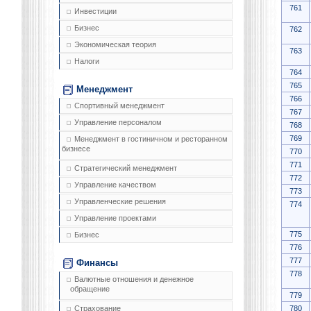
761
Инвестиции
Бизнес
762
Экономическая теория
763
Налоги
764
765
Менеджмент
766
Спортивный менеджмент
767
Управление персоналом
768
769
Менеджмент в гостиничном и ресторанном
бизнесе
770
771
Стратегический менеджмент
772
Управление качеством
773
Управленческие решения
774
Управление проектами
775
Бизнес
776
777
Финансы
778
Валютные отношения и денежное
обращение
779
780
Страхование