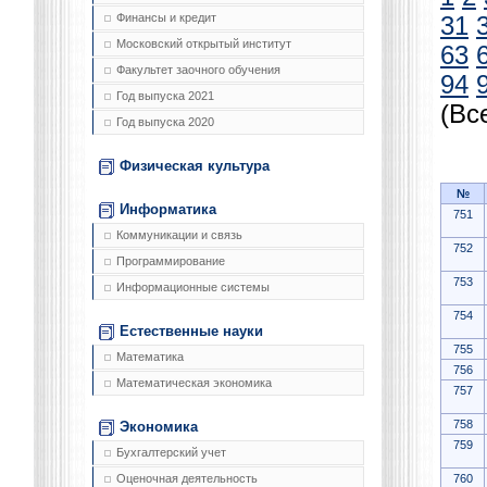
Финансы и кредит
31
Московский открытый институт
63
Факультет заочного обучения
94
Год выпуска 2021
(Вс
Год выпуска 2020
Физическая культура
№
Информатика
751
Коммуникации и связь
752
Программирование
753
Информационные системы
754
Естественные науки
755
Математика
756
Математическая экономика
757
758
Экономика
759
Бухгалтерский учет
760
Оценочная деятельность