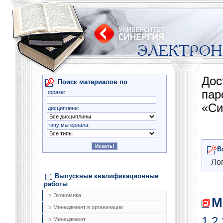
Дос
Поиск материалов по
па
фразе:
«Си
дисциплине:
типу материала:
В
Лог
Выпускные квалификационные
работы
Экономика
М
Менеджмент в организации
1
2
Менеджмент