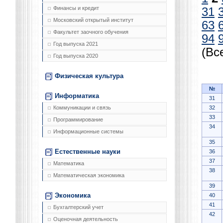
Финансы и кредит
31
Московский открытый институт
63
Факультет заочного обучения
94
Год выпуска 2021
(Вс
Год выпуска 2020
Физическая культура
№
Информатика
31
32
Коммуникации и связь
33
Программирование
34
Информационные системы
35
Естественные науки
36
37
Математика
38
Математическая экономика
39
Экономика
40
41
Бухгалтерский учет
42
Оценочная деятельность