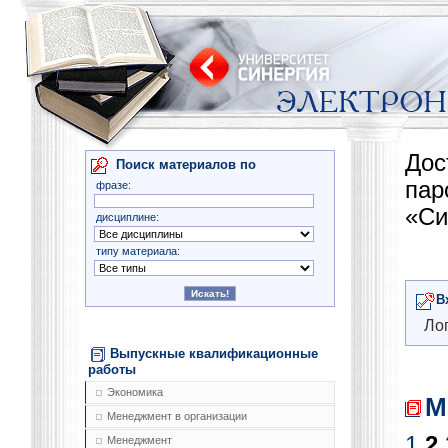
Дос
Поиск материалов по
па
фразе:
«Си
дисциплине:
типу материала:
В
Лог
Выпускные квалификационные
работы
Экономика
М
Менеджмент в организации
1
2
Менеджмент