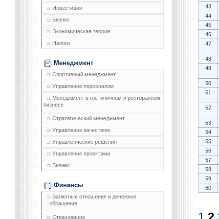
43
Инвестиции
44
Бизнес
45
Экономическая теория
46
Налоги
47
48
Менеджмент
49
Спортивный менеджмент
50
Управление персоналом
51
Менеджмент в гостиничном и ресторанном
бизнесе
52
Стратегический менеджмент
53
Управление качеством
54
55
Управленческие решения
56
Управление проектами
57
Бизнес
58
59
Финансы
60
Валютные отношения и денежное
обращение
1
2
Страхование