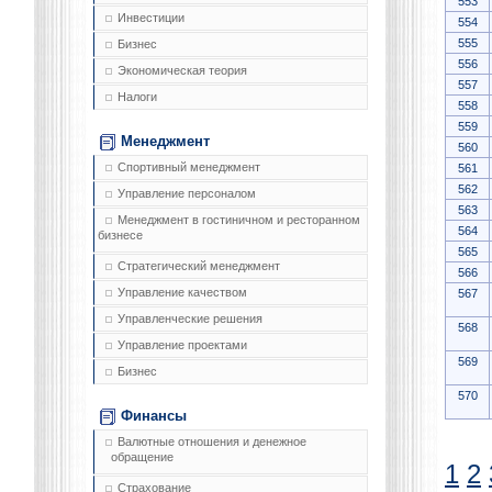
553
Инвестиции
554
555
Бизнес
556
Экономическая теория
557
Налоги
558
559
Менеджмент
560
Спортивный менеджмент
561
562
Управление персоналом
563
Менеджмент в гостиничном и ресторанном
564
бизнесе
565
Стратегический менеджмент
566
Управление качеством
567
Управленческие решения
568
Управление проектами
569
Бизнес
570
Финансы
Валютные отношения и денежное
обращение
1
2
Страхование