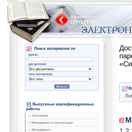
Дос
Поиск материалов по
па
фразе:
«Си
дисциплине:
типу материала:
В
Лог
Выпускные квалификационные
работы
Экономика
М
Менеджмент в организации
1
2
Менеджмент