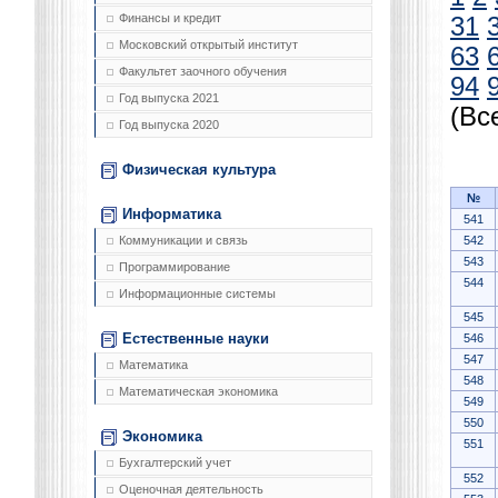
Финансы и кредит
31
Московский открытый институт
63
Факультет заочного обучения
94
Год выпуска 2021
(Вс
Год выпуска 2020
Физическая культура
№
Информатика
541
542
Коммуникации и связь
543
Программирование
544
Информационные системы
545
Естественные науки
546
547
Математика
548
Математическая экономика
549
550
Экономика
551
Бухгалтерский учет
552
Оценочная деятельность