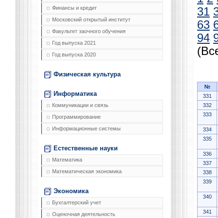
Финансы и кредит
31
Московский открытый институт
63
Факультет заочного обучения
94
Год выпуска 2021
(Вс
Год выпуска 2020
Физическая культура
№
Информатика
331
332
Коммуникации и связь
333
Программирование
Информационные системы
334
335
Естественные науки
336
Математика
337
Математическая экономика
338
339
Экономика
340
Бухгалтерский учет
341
Оценочная деятельность