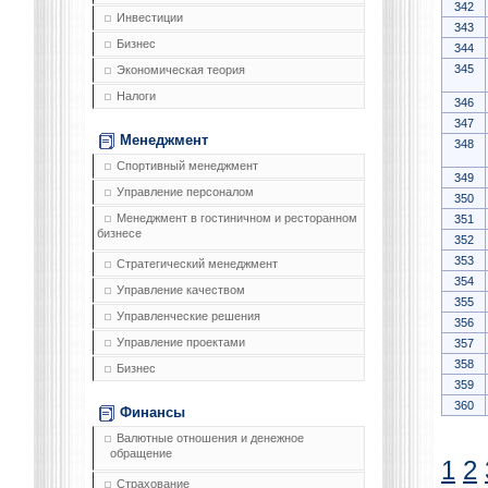
342
Инвестиции
343
Бизнес
344
345
Экономическая теория
Налоги
346
347
Менеджмент
348
Спортивный менеджмент
349
Управление персоналом
350
Менеджмент в гостиничном и ресторанном
351
бизнесе
352
353
Стратегический менеджмент
354
Управление качеством
355
Управленческие решения
356
Управление проектами
357
358
Бизнес
359
360
Финансы
Валютные отношения и денежное
обращение
1
2
Страхование