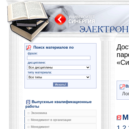
Дос
Поиск материалов по
па
фразе:
«Си
дисциплине:
типу материала:
В
Лог
Выпускные квалификационные
работы
Экономика
М
Менеджмент в организации
1
2
Менеджмент