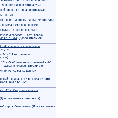
(Дополнительная литература)
дной сфере
(Учебная программа)
литература)
о явления
(Дополнительная литература)
кономика
(Учебное пособие)
ономика
(Учебное пособие)
аздел 3 раздела 1 части первой
13г. №142 ФЗ
(Дополнительная
ФЗ «О клиринге и клиринговой
ратура)
414-ФЗ «О Центральном
атура)
№ 251-ФЗ «О внесении изменений в ФЗ
.
(Дополнительная литература)
 № 39-ФЗ «О рынке ценных
ений в подраздел 3 раздела 1 части
июля 2013 г. № 142-
325 –ФЗ «Об организованных
Дополнительная литература)
ый курс в 8-ми книгах
(Дополнительная