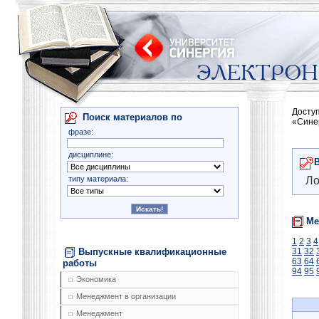
Досту
Поиск материалов по
«Сине
фразе:
дисциплине:
типу материала:
Ло
Ме
1
2
3
4
Выпускные квалификационные
31
32
63
64
работы
94
95
Экономика
Менеджмент в организации
Менеджмент