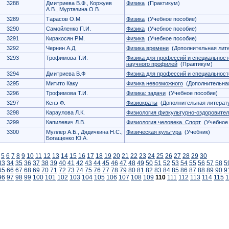
3288
Дмитриева В.Ф., Коржуев
Физика
(Практикум)
А.В., Муртазина О.В.
3289
Тарасов О.М.
Физика
(Учебное пособие)
3290
Самойленко П.И.
Физика
(Учебное пособие)
3291
Киракосян Р.М.
Физика
(Учебное пособие)
3292
Чернин А.Д.
Физика времени
(Дополнительная лите
3293
Трофимова Т.И.
Физика для профессий и специальносте
научного профилей
(Практикум)
3294
Дмитриева В.Ф
Физика для профессий и специальност
3295
Митито Каку
Физика невозможного
(Дополнительная
3296
Трофимова Т.И.
Физика: задачи
(Учебное пособие)
3297
Кенэ Ф.
Физиократы
(Дополнительная литерат
3298
Караулова Л.К.
Физиология физкультурно-оздоровител
3299
Капилевич Л.В.
Физиология человека. Спорт
(Учебное 
3300
Муллер А.Б., Дядичкина Н.С.,
Физическая культура
(Учебник)
Богащенко Ю.А.
5
6
7
8
9
10
11
12
13
14
15
16
17
18
19
20
21
22
23
24
25
26
27
28
29
30
33
34
35
36
37
38
39
40
41
42
43
44
45
46
47
48
49
50
51
52
53
54
55
56
57
58
5
65
66
67
68
69
70
71
72
73
74
75
76
77
78
79
80
81
82
83
84
85
86
87
88
89
90
9
96
97
98
99
100
101
102
103
104
105
106
107
108
109
110
111
112
113
114
115
1