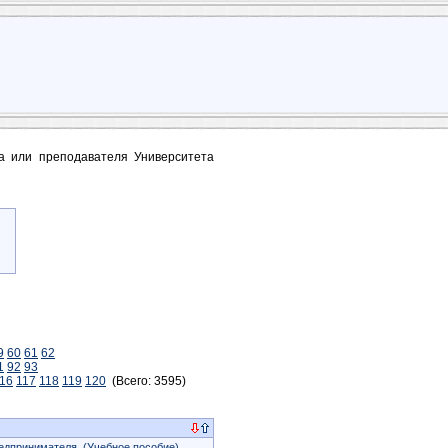
та или преподавателя Университета
9
60
61
62
1
92
93
16
117
118
119
120
(Всего: 3595)
редпринимателя
(Учебное пособие)