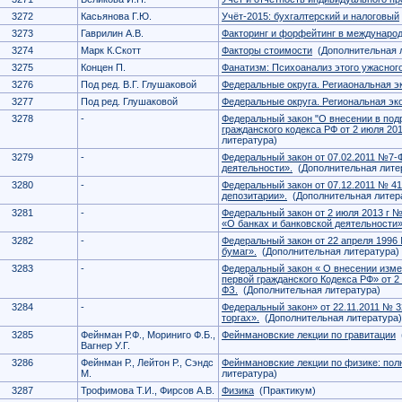
3272
Касьянова Г.Ю.
Учёт-2015: бухгалтерский и налоговый
3273
Гаврилин А.В.
Факторинг и форфейтинг в междунаро
3274
Марк К.Скотт
Факторы стоимости
(Дополнительная 
3275
Концен П.
Фанатизм: Психоанализ этого ужасног
3276
Под ред. В.Г. Глушаковой
Федеральные округа. Региаональная э
3277
Под ред. Глушаковой
Федеральные округа. Региональная эк
3278
-
Федеральный закон "О внесении в подр
гражданского кодекса РФ от 2 июля 20
литература)
3279
-
Федеральный закон от 07.02.2011 №7-
деятельности».
(Дополнительная лите
3280
-
Федеральный закон от 07.12.2011 № 
депозитарии».
(Дополнительная литер
3281
-
Федеральный закон от 2 июля 2013 г 
«О банках и банковской деятельности»
3282
-
Федеральный закон от 22 апреля 1996
бумаг».
(Дополнительная литература)
3283
-
Федеральный закон « О внесении измен
первой гражданского Кодекса РФ» от 2 
ФЗ.
(Дополнительная литература)
3284
-
Федеральный закон» от 22.11.2011 № 
торгах».
(Дополнительная литература)
3285
Фейнман Р.Ф., Мориниго Ф.Б.,
Фейнмановские лекции по гравитации
(
Вагнер У.Г.
3286
Фейнман Р., Лейтон Р., Сэндс
Фейнмановские лекции по физике: полн
М.
литература)
3287
Трофимова Т.И., Фирсов А.В.
Физика
(Практикум)