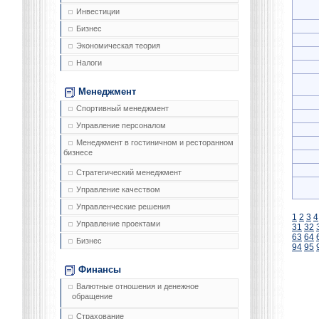
Инвестиции
Бизнес
Экономическая теория
Налоги
Менеджмент
Спортивный менеджмент
Управление персоналом
Менеджмент в гостиничном и ресторанном
бизнесе
Стратегический менеджмент
Управление качеством
Управленческие решения
1
2
3
4
Управление проектами
31
32
63
64
Бизнес
94
95
Финансы
Валютные отношения и денежное
обращение
Страхование