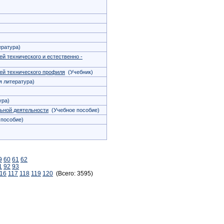
ратура)
й технического и естественно -
ей технического профиля
(Учебник)
 литература)
ура)
ьной деятельности
(Учебное пособие)
пособие)
9
60
61
62
1
92
93
16
117
118
119
120
(Всего: 3595)