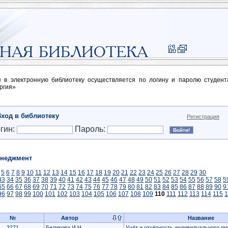
п в электронную библиотеку осуществляется по логину и паролю студен
ргия»
Вход в библиотеку
Регистрация
гин:
Пароль:
неджмент
5
6
7
8
9
10
11
12
13
14
15
16
17
18
19
20
21
22
23
24
25
26
27
28
29
30
33
34
35
36
37
38
39
40
41
42
43
44
45
46
47
48
49
50
51
52
53
54
55
56
57
58
5
65
66
67
68
69
70
71
72
73
74
75
76
77
78
79
80
81
82
83
84
85
86
87
88
89
90
9
96
97
98
99
100
101
102
103
104
105
106
107
108
109
110
111
112
113
114
115
1
№
Автор
Название
3271
Беликова И.Н.
Учёт и отчётность индивидуального п