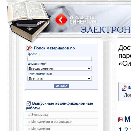
Дос
Поиск материалов по
па
фразе:
«Си
дисциплине:
типу материала:
В
Лог
Выпускные квалификационные
работы
Экономика
М
Менеджмент в организации
1
2
Менеджмент