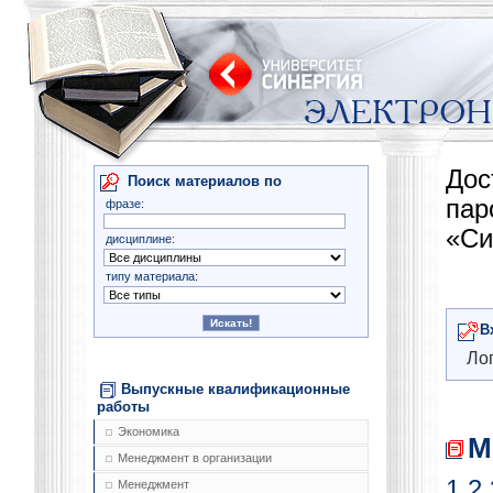
Дос
Поиск материалов по
па
фразе:
«Си
дисциплине:
типу материала:
В
Лог
Выпускные квалификационные
работы
Экономика
М
Менеджмент в организации
1
2
Менеджмент