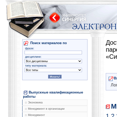
Дос
Поиск материалов по
па
фразе:
«Си
дисциплине:
типу материала:
В
Лог
Выпускные квалификационные
работы
Экономика
М
Менеджмент в организации
1
2
Менеджмент