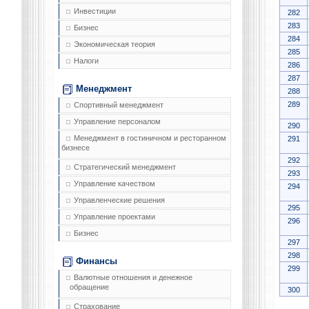
Инвестиции
282
283
Бизнес
284
Экономическая теория
285
Налоги
286
287
Менеджмент
288
289
Спортивный менеджмент
Управление персоналом
290
Менеджмент в гостиничном и ресторанном
291
бизнесе
292
Стратегический менеджмент
293
Управление качеством
294
Управленческие решения
295
Управление проектами
296
Бизнес
297
298
Финансы
299
Валютные отношения и денежное
обращение
300
Страхование