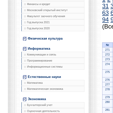
Финансы и кредит
31
Московский открытый институт
63
Факультет заочного обучения
94
Год выпуска 2021
(Вс
Год выпуска 2020
Физическая культура
№
Информатика
271
272
Коммуникации и связь
273
Программирование
274
Информационные системы
275
Естественные науки
276
Математика
277
Математическая экономика
278
279
Экономика
280
Бухгалтерский учет
281
Оценочная деятельность