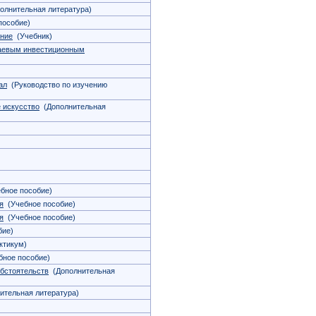
олнительная литература)
пособие)
ание
(Учебник)
паевым инвестиционным
ал
(Руководство по изучению
 искусство
(Дополнительная
бное пособие)
я
(Учебное пособие)
я
(Учебное пособие)
бие)
ктикум)
ное пособие)
обстоятельств
(Дополнительная
ительная литература)