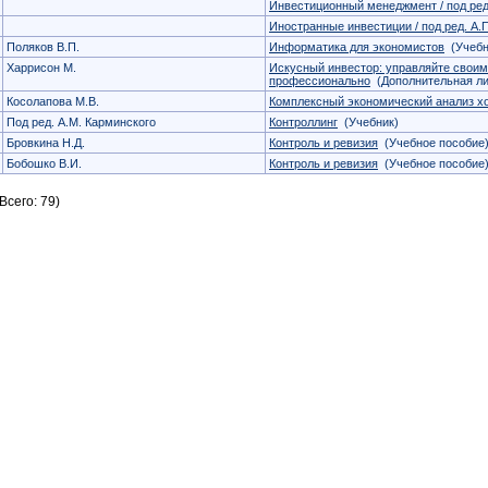
Инвестиционный менеджмент / под ред
Иностранные инвестиции / под ред. А.
Поляков В.П.
Информатика для экономистов
(Учебн
Харрисон М.
Искусный инвестор: управляйте свои
профессионально
(Дополнительная ли
Косолапова М.В.
Комплексный экономический анализ х
Под ред. А.М. Карминского
Контроллинг
(Учебник)
Бровкина Н.Д.
Контроль и ревизия
(Учебное пособие
Бобошко В.И.
Контроль и ревизия
(Учебное пособие
Всего: 79)