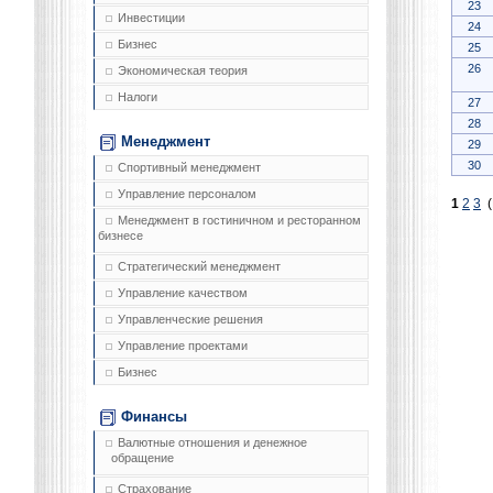
23
Инвестиции
24
Бизнес
25
26
Экономическая теория
Налоги
27
28
Менеджмент
29
30
Спортивный менеджмент
Управление персоналом
1
2
3
(
Менеджмент в гостиничном и ресторанном
бизнесе
Стратегический менеджмент
Управление качеством
Управленческие решения
Управление проектами
Бизнес
Финансы
Валютные отношения и денежное
обращение
Страхование