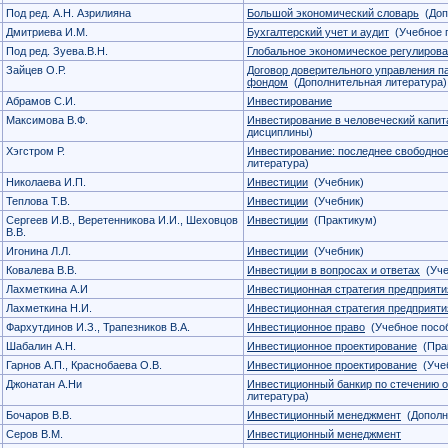
Под ред. А.Н. Азрилияна
Большой экономический словарь
(Доп
Дмитриева И.М.
Бухгалтерский учет и аудит
(Учебное 
Под ред. Зуева.В.Н.
Глобальное экономическое регулиров
Зайцев О.Р.
Договор доверительного управления 
фондом
(Дополнительная литература)
Абрамов С.И.
Инвестирование
Максимова В.Ф.
Инвестирование в человеческий капит
дисциплины)
Хэгстром Р.
Инвестирование: последнее свободное
литература)
Николаева И.П.
Инвестиции
(Учебник)
Теплова Т.В.
Инвестиции
(Учебник)
Сергеев И.В., Веретенникова И.И., Шеховцов
Инвестиции
(Практикум)
В.В.
Игонина Л.Л.
Инвестиции
(Учебник)
Ковалева В.В.
Инвестиции в вопросах и ответах
(Уче
Лахметкина А.И
Инвестиционная стратегия предприяти
Лахметкина Н.И.
Инвестиционная стратегия предприяти
Фархутдинов И.З., Трапезников В.А.
Инвестиционное право
(Учебное посо
Шабалин А.Н.
Инвестиционное проектирование
(Пра
Гарнов А.П., Краснобаева О.В.
Инвестиционное проектирование
(Учеб
Джонатан А.Ни
Инвестиционный банкир по стечению 
литература)
Бочаров В.В.
Инвестиционный менеджмент
(Дополн
Серов В.М.
Инвестиционный менеджмент