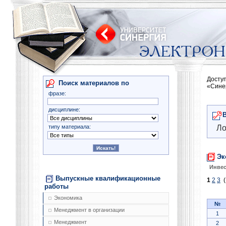
Досту
Поиск материалов по
«Сине
фразе:
дисциплине:
типу материала:
Ло
Эк
Инве
Выпускные квалификационные
1
2
3
(
работы
Экономика
№
Менеджмент в организации
1
Менеджмент
2