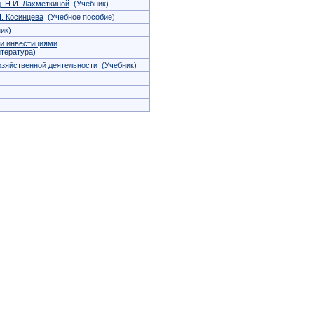
. Н.И. Лахметкиной
(Учебник)
П. Косинцева
(Учебное пособие)
ик)
ми инвестициями
тература)
озяйственной деятельности
(Учебник)
)
)