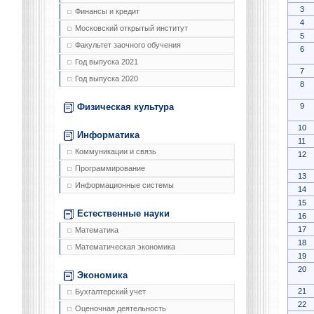
3
Финансы и кредит
4
Московский открытый институт
5
Факультет заочного обучения
6
Год выпуска 2021
7
Год выпуска 2020
8
9
Физическая культура
10
Информатика
11
Коммуникации и связь
12
Программирование
13
Информационные системы
14
15
Естественные науки
16
17
Математика
18
Математическая экономика
19
20
Экономика
21
Бухгалтерский учет
22
Оценочная деятельность