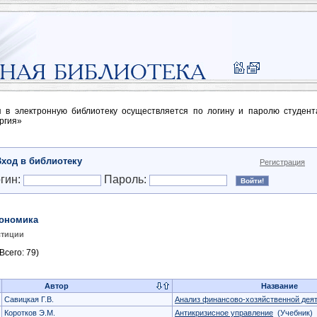
п в электронную библиотеку осуществляется по логину и паролю студен
ргия»
Вход в библиотеку
Регистрация
гин:
Пароль:
ономика
стиции
Всего: 79)
Автор
Название
Савицкая Г.В.
Анализ финансово-хозяйственной дея
Коротков Э.М.
Антикризисное управление
(Учебник)