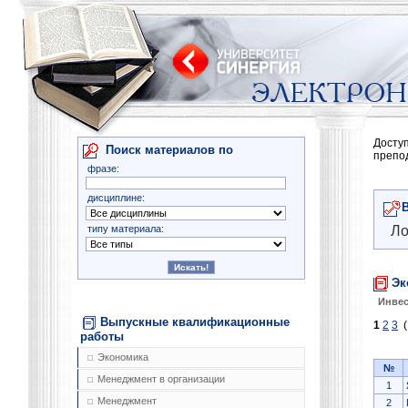
Досту
Поиск материалов по
препо
фразе:
дисциплине:
типу материала:
Ло
Эк
Инве
Выпускные квалификационные
1
2
3
(
работы
Экономика
№
Менеджмент в организации
1
Менеджмент
2