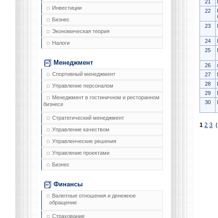
21
Инвестиции
22
Бизнес
23
Экономическая теория
24
Налоги
25
Менеджмент
26
Спортивный менеджмент
27
28
Управление персоналом
29
Менеджмент в гостиничном и ресторанном
30
бизнесе
Стратегический менеджмент
1
2
3
(
Управление качеством
Управленческие решения
Управление проектами
Бизнес
Финансы
Валютные отношения и денежное
обращение
Страхование