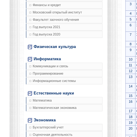
3
Финансы и кредит
Московский открытый институт
4
5
Факультет заочного обучения
6
Год выпуска 2021
Год выпуска 2020
7
8
Физическая культура
9
Информатика
10
11
Коммуникации и связь
12
Программирование
13
Информационные системы
14
Естественные науки
15
Математика
16
Математическая экономика
17
18
Экономика
19
Бухгалтерский учет
20
Оценочная деятельность