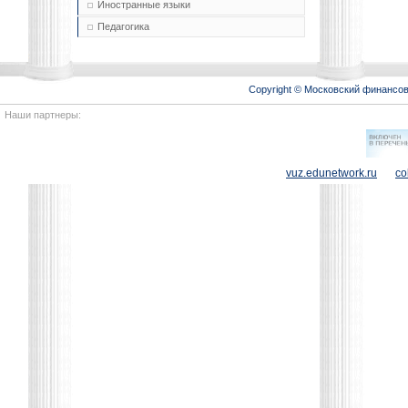
Иностранные языки
Педагогика
Copyright © Московский финансо
Наши партнеры:
vuz.edunetwork.ru
co