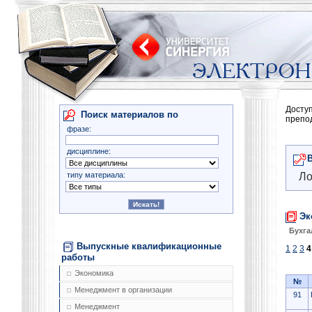
Досту
Поиск материалов по
препо
фразе:
дисциплине:
типу материала:
Ло
Эк
Бухга
Выпускные квалификационные
1
2
3
4
работы
Экономика
№
Менеджмент в организации
91
Менеджмент