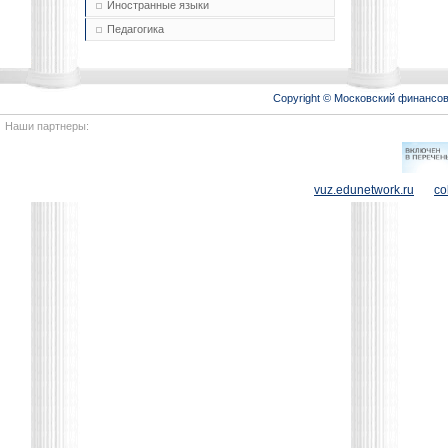
Иностранные языки
Педагогика
Copyright © Московский финансо
Наши партнеры:
vuz.edunetwork.ru
co