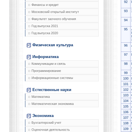
92
Финансы и кредит
93
Московский открытый институт
Факультет заочного обучения
94
Год выпуска 2021
95
Год выпуска 2020
Физическая культура
96
97
Информатика
98
Коммуникации и связь
Программирование
99
Информационные системы
100
101
Естественные науки
102
103
Математика
104
Математическая экономика
105
106
Экономика
107
Бухгалтерский учет
108
109
Оценочная деятельность