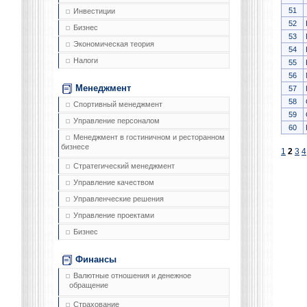
51
Инвестиции
52
Бизнес
53
Экономическая теория
54
Налоги
55
56
Менеджмент
57
58
Спортивный менеджмент
59
Управление персоналом
60
Менеджмент в гостиничном и ресторанном
бизнесе
1
2
3
4
Стратегический менеджмент
Управление качеством
Управленческие решения
Управление проектами
Бизнес
Финансы
Валютные отношения и денежное
обращение
Страхование