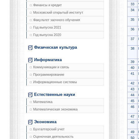
33
Финансы и кредит
34
Московский открытый институт
35
Факультет заочного обучения
Год выпуска 2021
36
Год выпуска 2020
37
Физическая культура
38
Информатика
39
Коммуникации и связь
40
41
Программирование
Информационные системы
42
43
Естественные науки
44
45
Математика
46
Математическая экономика
47
Экономика
48
Бухгалтерский учет
49
Оценочная деятельность
50