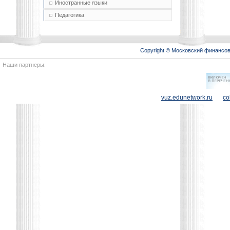
Иностранные языки
Педагогика
Copyright © Московский финансо
Наши партнеры:
vuz.edunetwork.ru
co