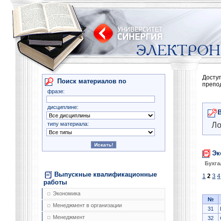
Досту
Поиск материалов по
препо
фразе:
дисциплине:
типу материала:
Ло
Эк
Бухга
Выпускные квалификационные
1
2
3
4
работы
Экономика
№
Менеджмент в организации
31
Менеджмент
32