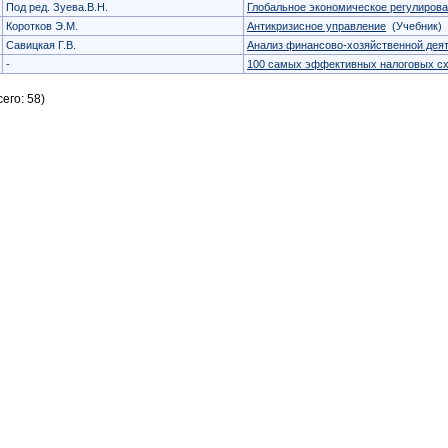
Под ред. Зуева.В.Н.
Глобальное экономическое регулиров
Коротков Э.М.
Антикризисное управление
(Учебник)
Савицкая Г.В.
Анализ финансово-хозяйственной дея
-
100 самых эффективных налоговых схе
его: 58)