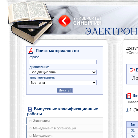
Досту
Поиск материалов по
«Сине
фразе:
дисциплине:
типу материала:
Ло
Эк
Нало
Выпускные квалификационные
1
2
(Вс
работы
Экономика
№
Менеджмент в организации
31
Менеджмент
32