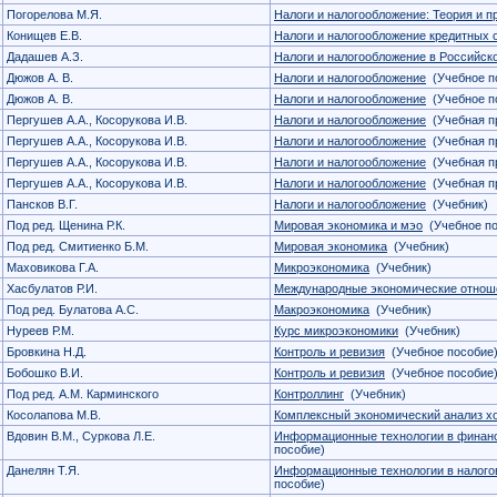
Погорелова М.Я.
Налоги и налогообложение: Теория и п
Конищев Е.В.
Налоги и налогообложение кредитных 
Дадашев А.З.
Налоги и налогообложение в Российск
Дюжов А. В.
Налоги и налогообложение
(Учебное п
Дюжов А. В.
Налоги и налогообложение
(Учебное п
Пергушев А.А., Косорукова И.В.
Налоги и налогообложение
(Учебная п
Пергушев А.А., Косорукова И.В.
Налоги и налогообложение
(Учебная п
Пергушев А.А., Косорукова И.В.
Налоги и налогообложение
(Учебная п
Пергушев А.А., Косорукова И.В.
Налоги и налогообложение
(Учебная п
Пансков В.Г.
Налоги и налогообложение
(Учебник)
Под ред. Щенина Р.К.
Мировая экономика и мэо
(Учебное по
Под ред. Смитиенко Б.М.
Мировая экономика
(Учебник)
Маховикова Г.А.
Микроэкономика
(Учебник)
Хасбулатов Р.И.
Международные экономические отнош
Под ред. Булатова А.С.
Макроэкономика
(Учебник)
Нуреев Р.М.
Курс микроэкономики
(Учебник)
Бровкина Н.Д.
Контроль и ревизия
(Учебное пособие
Бобошко В.И.
Контроль и ревизия
(Учебное пособие
Под ред. А.М. Карминского
Контроллинг
(Учебник)
Косолапова М.В.
Комплексный экономический анализ х
Вдовин В.М., Суркова Л.Е.
Информационные технологии в финан
пособие)
Данелян Т.Я.
Информационные технологии в налого
пособие)