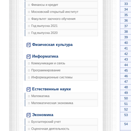
33
Финансы и кредит
34
Московский открытый институт
35
Факультет заочного обучения
36
Год выпуска 2021
37
38
Год выпуска 2020
39
40
Физическая культура
41
42
Информатика
43
Коммуникации и связь
44
Программирование
45
46
Информационные системы
47
48
Естественные науки
49
Математика
50
Математическая экономика
51
52
Экономика
53
Бухгалтерский учет
54
Оценочная деятельность