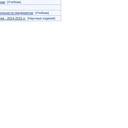
ание
(Учебник)
тельности предприятия
(Учебник)
м - 2014-2015 гг.
(Научные издания)