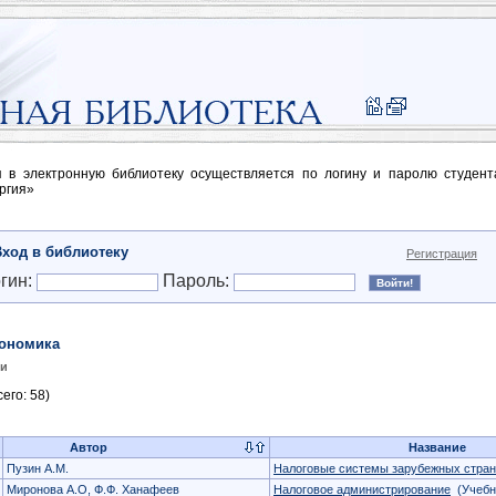
п в электронную библиотеку осуществляется по логину и паролю студен
ргия»
Вход в библиотеку
Регистрация
гин:
Пароль:
ономика
ги
его: 58)
Автор
Название
Пузин А.М.
Налоговые системы зарубежных стран
Миронова А.О, Ф.Ф. Ханафеев
Налоговое администрирование
(Учебн