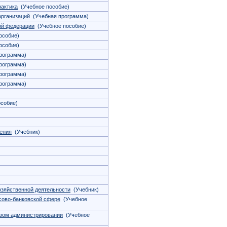
рактика
(Учебное пособие)
организаций
(Учебная программа)
ой федерации
(Учебное пособие)
особие)
особие)
рограмма)
рограмма)
рограмма)
рограмма)
собие)
ения
(Учебник)
)
)
озяйственной деятельности
(Учебник)
сово-банковской сфере
(Учебное
вом администрировании
(Учебное