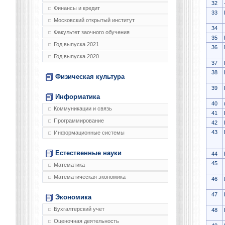
32
Финансы и кредит
33
Московский открытый институт
34
Факультет заочного обучения
35
Год выпуска 2021
36
Год выпуска 2020
37
38
Физическая культура
39
Информатика
40
Коммуникации и связь
41
Программирование
42
43
Информационные системы
Естественные науки
44
45
Математика
Математическая экономика
46
47
Экономика
Бухгалтерский учет
48
Оценочная деятельность