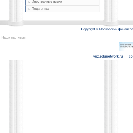
Иностранные языки
Педагогика
Copyright © Московский финансо
Наши партнеры:
vuz.edunetwork.ru
co