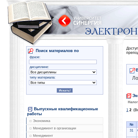
Досту
Поиск материалов по
препо
фразе:
дисциплине:
типу материала:
Ло
Эк
Нало
Выпускные квалификационные
1
2
(Вс
работы
Экономика
№
Менеджмент в организации
31
Менеджмент