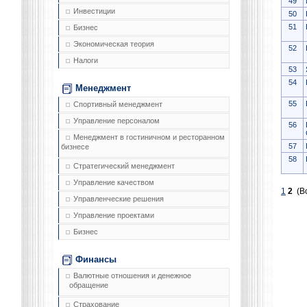
49
Инвестиции
50
51
Бизнес
Экономическая теория
52
Налоги
53
54
Менеджмент
55
Спортивный менеджмент
Управление персоналом
56
Менеджмент в гостиничном и ресторанном
57
бизнесе
58
Стратегический менеджмент
Управление качеством
1
2
(Вс
Управленческие решения
Управление проектами
Бизнес
Финансы
Валютные отношения и денежное
обращение
Страхование