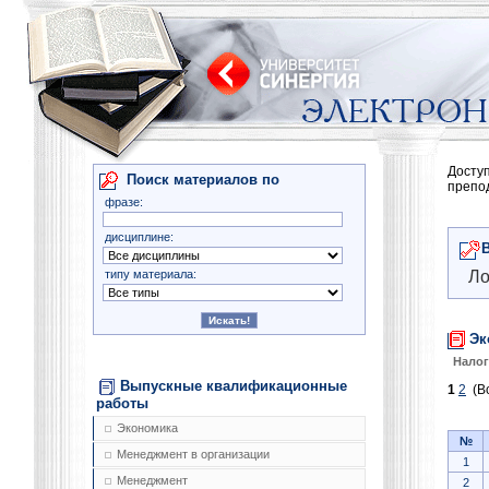
Досту
Поиск материалов по
препо
фразе:
дисциплине:
типу материала:
Ло
Эк
Нало
Выпускные квалификационные
1
2
(Вс
работы
Экономика
№
Менеджмент в организации
1
Менеджмент
2