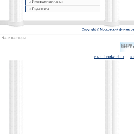
Иностранные языки
Педагогика
Copyright © Московский финансо
Наши партнеры:
vuz.edunetwork.ru
co