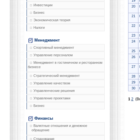
19
Инвестиции
20
Бизнес
21
Экономическая теория
22
Налоги
23
Менеджмент
24
Спортивный менеджмент
25
Управление персоналом
26
Менеджмент в гостиничном и ресторанном
27
бизнесе
Стратегический менеджмент
28
29
Управление качеством
30
Управленческие решения
Управление проектами
1
2
(Вс
Бизнес
Финансы
Валютные отношения и денежное
обращение
Страхование