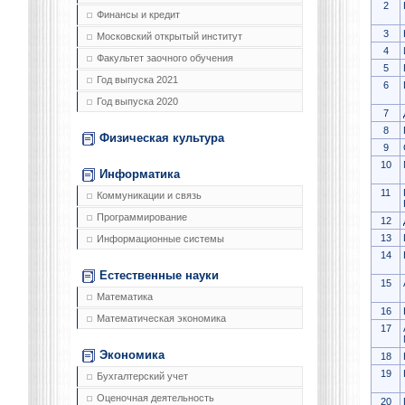
2
Финансы и кредит
3
Московский открытый институт
4
Факультет заочного обучения
5
Год выпуска 2021
6
Год выпуска 2020
7
8
Физическая культура
9
10
Информатика
11
Коммуникации и связь
Программирование
12
13
Информационные системы
14
Естественные науки
15
Математика
16
Математическая экономика
17
Экономика
18
19
Бухгалтерский учет
Оценочная деятельность
20