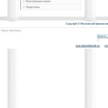
Иностранные языки
Педагогика
Copyright © Московский финансо
Наши партнеры:
vuz.edunetwork.ru
co