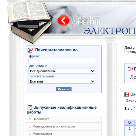
Досту
Поиск материалов по
препо
фразе:
дисциплине:
типу материала:
Ло
Эк
Эконо
Выпускные квалификационные
1
2
3
4
работы
Экономика
№
Менеджмент в организации
1
Менеджмент