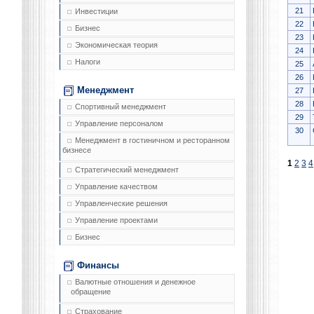
21
Инвестиции
22
Бизнес
23
Экономическая теория
24
Налоги
25
26
Менеджмент
27
28
Спортивный менеджмент
29
Управление персоналом
30
Менеджмент в гостиничном и ресторанном
бизнесе
1
2
3
4
Стратегический менеджмент
Управление качеством
Управленческие решения
Управление проектами
Бизнес
Финансы
Валютные отношения и денежное
обращение
Страхование