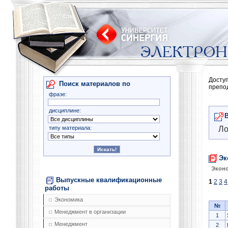
Досту
Поиск материалов по
препо
фразе:
дисциплине:
типу материала:
Ло
Эк
Эконо
Выпускные квалификационные
1
2
3
4
работы
Экономика
№
Менеджмент в организации
1
Менеджмент
2