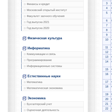
3
Финансы и кредит
4
Московский открытый институт
5
Факультет заочного обучения
6
Год выпуска 2021
7
Год выпуска 2020
8
9
Физическая культура
10
11
Информатика
12
Коммуникации и связь
13
Программирование
14
Информационные системы
15
16
Естественные науки
17
Математика
18
Математическая экономика
19
Экономика
20
21
Бухгалтерский учет
22
Оценочная деятельность