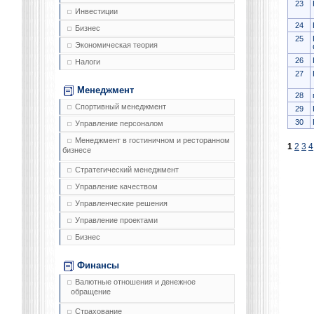
23
Инвестиции
24
Бизнес
25
Экономическая теория
26
Налоги
27
Менеджмент
28
Спортивный менеджмент
29
30
Управление персоналом
Менеджмент в гостиничном и ресторанном
1
2
3
4
бизнесе
Стратегический менеджмент
Управление качеством
Управленческие решения
Управление проектами
Бизнес
Финансы
Валютные отношения и денежное
обращение
Страхование