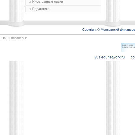
Иностранные языки
Педагогика
Copyright © Московский финансо
Наши партнеры:
vuz.edunetwork.ru
co