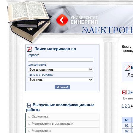
Досту
Поиск материалов по
препо
фразе:
дисциплине:
типу материала:
Ло
Эк
Бизне
Выпускные квалификационные
1
2
3
4
работы
Экономика
№
Менеджмент в организации
91
Менеджмент
92