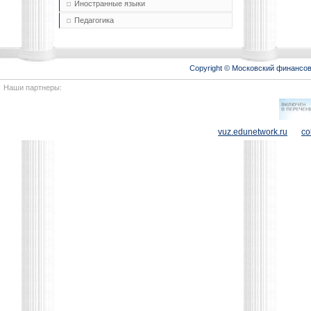
Иностранные языки
Педагогика
Copyright © Московский финансо
Наши партнеры:
vuz.edunetwork.ru
co