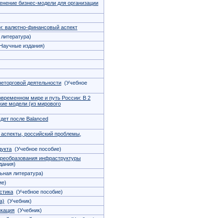
нение бизнес-модели для организации
и: валютно-финансовый аспект
литература)
Научные издания)
еторговой деятельности
(Учебное
временном мире и путь России: В 2
кие модели (из мирового
дет после Balanced
 аспекты, российский проблемы,
дукта
(Учебное пособие)
преобразования инфраструктуры
дания)
ьная литература)
ие)
стика
(Учебное пособие)
а)
(Учебник)
икация
(Учебник)