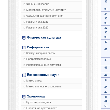
32
Финансы и кредит
33
Московский открытый институт
34
Факультет заочного обучения
35
Год выпуска 2021
36
Год выпуска 2020
37
38
39
Физическая культура
40
Информатика
41
Коммуникации и связь
Программирование
42
Информационные системы
43
Естественные науки
44
45
Математика
Математическая экономика
46
47
Экономика
48
49
Бухгалтерский учет
50
Оценочная деятельность