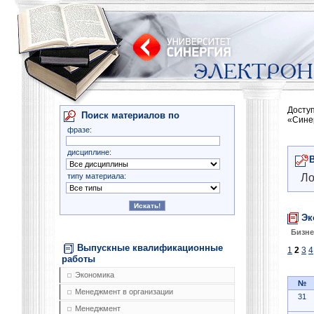
Досту
Поиск материалов по
«Сине
фразе:
дисциплине:
типу материала:
Ло
Эк
Бизне
Выпускные квалификационные
1
2
3
4
работы
Экономика
№
Менеджмент в организации
31
Менеджмент