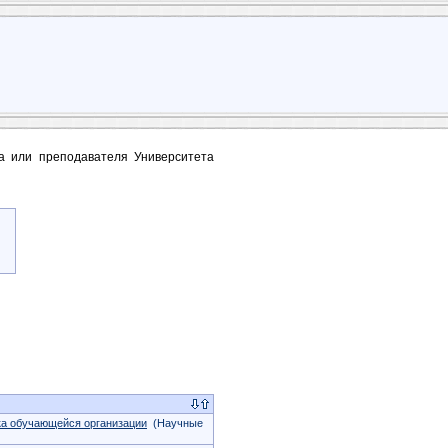
та или преподавателя Университета
ка обучающейся организации
(Научные