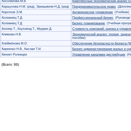
Косолапова М.В.
Комплексный экономический анализ х
Коршунова Н.М. (ред), Эриашвили Н.Д. (ред)
Предпринимательское право
(Дополни
Коротков Э.М.
Антикризисное управление
(Учебник)
Коломиец Т.Д.
Профессиональный бизнес
(Руководст
Коломиец Т.Д.
Бизнес-планирование
(Учебная прогр
Коллер Т., Коупленд Т., Муррин Д.
Стоимость компаний: оценка и управл
Климова Н.В.
Экономический анализ: теория, задачи
пособие)
Клеймёнова М.О.
Обеспечение безопасности бизнеса (М
Киреенко Н.В., Кислая Т.И.
Бизнес-администирование малых и ср
Кеннет Ролницки
Управление каналами дистрибуции
(На
(Всего: 99)