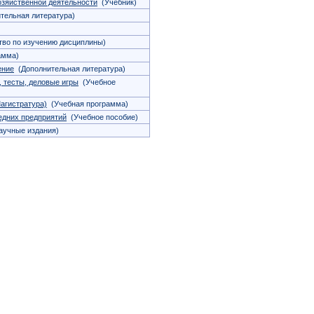
озяйственной деятельности
(Учебник)
тельная литература)
во по изучению дисциплины)
амма)
ение
(Дополнительная литература)
, тесты, деловые игры
(Учебное
агистратура)
(Учебная программа)
едних предприятий
(Учебное пособие)
учные издания)