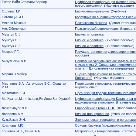
Питер Вайл,Стефани Ворнер
Цифровая транформация бизнеса:Изме
нового поколения
(Научные издания)
Орлова П.И.
Бизнес-планирование
(Учебник)
Ноговицин А.Г.
Коррупция во внешней торговле Росси
Никелс Макхью
Постижение бизнеса
(Дополнительная 
Ник Оболенски
Практический реинжиниринг бизнеса
(
Муштук О.З.
Бизнес и политика
Муштук О.З.
Бизнес и политика
(Учебное пособие)
Муштук О.З
Бизнес и политика
(Учебное пособие)
Мокров Г.Г.
Государственное регулирование внешн
пособие)
Микульский К.И.
Социально-экономические модели в со
книгах книга 2: Социально-экономичес
опыта)
(Дополнительная литература)
Маршл В.Мейер
Оценка эффективности бизнеса:Что бу
Scorecard?
(Научные издания)
Мартынов В.А., Автономов В.С., Осадчая
Переходная экономика: теоретические
И.М.
мировой опыт
Мазилкина Е.И.
Организация продаж гостиничного про
Ма Хуатэн,Мэн Чжаоли,Ян Дели,Ван Хуалей
Цифровая транформация Китая:опыт 
национальной экономики
(Научные из
Люксембург Ф.Р.
Европейские страны СНГ
(Дополнител
Лопарева А.М.
Бизнес-планирование
(Учебное пособ
Кузьбожев Э.Н.
Экономическая география и регионали
Круглова Н.Ю.
Основы бизнеса (предпринимательств
Кошевая И.П., Канке А.А.
Метрология, стандартизация , Сертиф