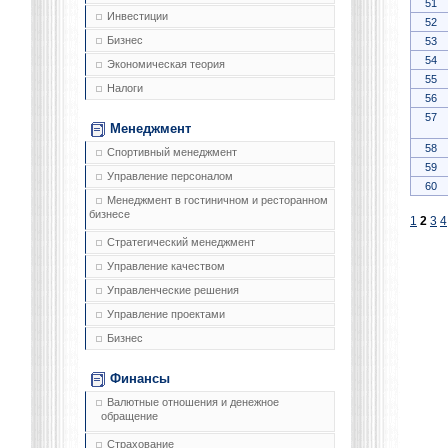
51
Инвестиции
52
Бизнес
53
54
Экономическая теория
55
Налоги
56
57
Менеджмент
58
Спортивный менеджмент
59
Управление персоналом
60
Менеджмент в гостиничном и ресторанном
бизнесе
1
2
3
4
Стратегический менеджмент
Управление качеством
Управленческие решения
Управление проектами
Бизнес
Финансы
Валютные отношения и денежное
обращение
Страхование