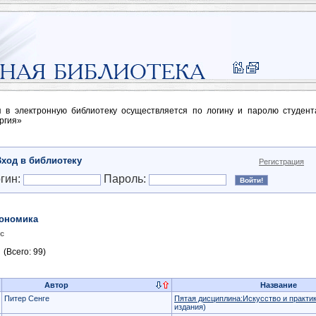
п в электронную библиотеку осуществляется по логину и паролю студен
ргия»
Вход в библиотеку
Регистрация
гин:
Пароль:
ономика
с
(Всего: 99)
Автор
Название
Питер Сенге
Пятая дисциплина:Искусство и практи
издания)