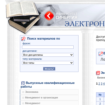
Досту
Поиск материалов по
препо
фразе:
дисциплине:
типу материала:
Ло
Эк
Бизне
Выпускные квалификационные
1
2
3
4
работы
Экономика
№
Менеджмент в организации
1
Менеджмент
2