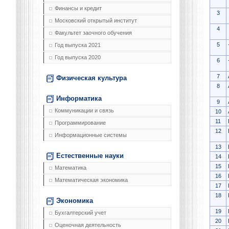
Финансы и кредит
3
Московский открытый институт
4
Факультет заочного обучения
5
Год выпуска 2021
Год выпуска 2020
6
7
Физическая культура
8
Информатика
9
Коммуникации и связь
10
11
Программирование
12
Информационные системы
13
Естественные науки
14
15
Математика
16
Математическая экономика
17
18
Экономика
19
Бухгалтерский учет
20
Оценочная деятельность