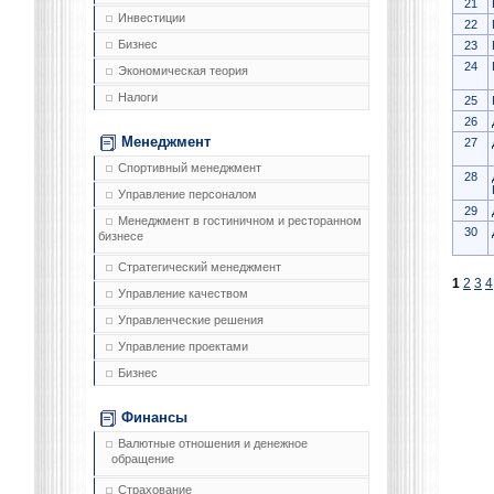
21
Инвестиции
22
Бизнес
23
24
Экономическая теория
Налоги
25
26
Менеджмент
27
Спортивный менеджмент
28
Управление персоналом
29
Менеджмент в гостиничном и ресторанном
30
бизнесе
Стратегический менеджмент
1
2
3
4
Управление качеством
Управленческие решения
Управление проектами
Бизнес
Финансы
Валютные отношения и денежное
обращение
Страхование