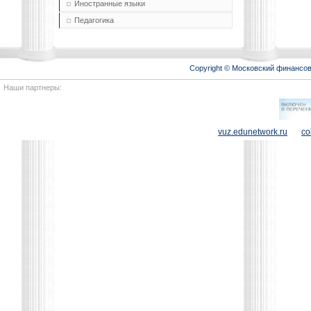
Иностранные языки
Педагогика
Copyright © Московский финансо
Наши партнеры:
vuz.edunetwork.ru
co