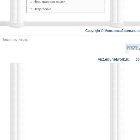
Иностранные языки
Педагогика
Copyright © Московский финансо
Наши партнеры:
vuz.edunetwork.ru
co