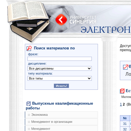
Досту
Поиск материалов по
препо
фразе:
дисциплине:
типу материала:
Ло
Ес
Матем
Выпускные квалификационные
1
2
(Вс
работы
Экономика
№
Менеджмент в организации
31
Менеджмент
32