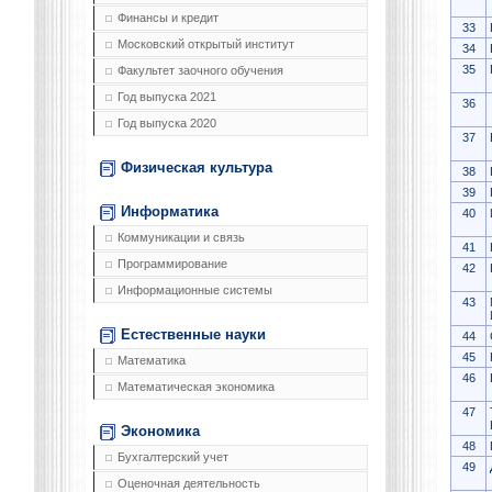
Финансы и кредит
33
Московский открытый институт
34
35
Факультет заочного обучения
Год выпуска 2021
36
Год выпуска 2020
37
Физическая культура
38
39
Информатика
40
Коммуникации и связь
41
Программирование
42
Информационные системы
43
Естественные науки
44
45
Математика
46
Математическая экономика
47
Экономика
48
Бухгалтерский учет
49
Оценочная деятельность