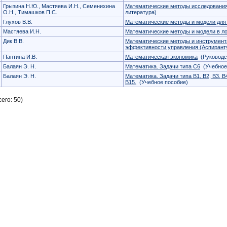
Грызина Н.Ю., Мастяева И.Н., Семенихина
Математические методы исследования
О.Н., Тимашков П.С.
литература)
Глухов В.В.
Математические методы и модели для
Мастяева И.Н.
Математические методы и модели в ло
Дик В.В.
Математические методы и инструмент
эффективности управления (Аспирант
Пантина И.В.
Математическая экономика
(Руководс
Балаян Э. Н.
Математика. Задачи типа C6
(Учебное
Балаян Э. Н.
Математика. Задачи типа B1, B2, B3, B4,
B15.
(Учебное пособие)
его: 50)