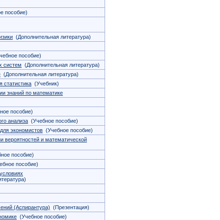
е пособие)
изики
(Дополнительная литература)
ебное пособие)
х систем
(Дополнительная литература)
е
(Дополнительная литература)
я статистика
(Учебник)
ии знаний по математике
ное пособие)
ого анализа
(Учебное пособие)
 для экономистов
(Учебное пособие)
ии вероятностей и математической
ное пособие)
бное пособие)
 условиях
тература)
ений (Аспирантура)
(Презентация)
номике
(Учебное пособие)