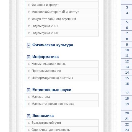
Финансы и кредит
3
Московский открытый институт
4
Факультет заочного обучения
5
Год выпуска 2021
6
Год выпуска 2020
7
8
9
Физическая культура
10
11
Информатика
12
Коммуникации и связь
13
Программирование
14
Информационные системы
15
16
Естественные науки
17
Математика
18
Математическая экономика
19
20
Экономика
21
Бухгалтерский учет
22
Оценочная деятельность
23