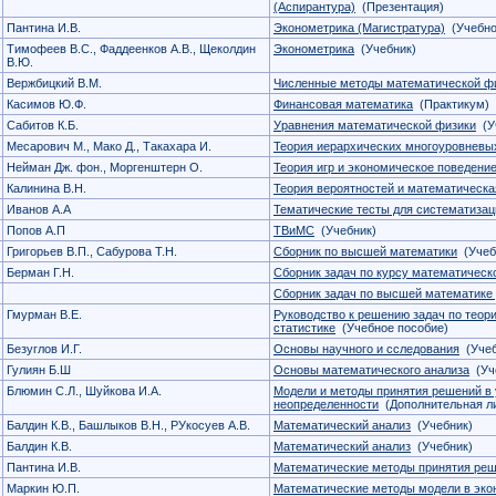
(Аспирантура)
(Презентация)
Пантина И.В.
Эконометрика (Магистратура)
(Учебно
Тимофеев В.С., Фаддеенков А.В., Щеколдин
Эконометрика
(Учебник)
В.Ю.
Вержбицкий В.М.
Численные методы математической ф
Касимов Ю.Ф.
Финансовая математика
(Практикум)
Сабитов К.Б.
Уравнения математической физики
(Уч
Месарович М., Мако Д., Такахара И.
Теория иерархических многоуровневы
Нейман Дж. фон., Моргенштерн О.
Теория игр и экономическое поведени
Калинина В.Н.
Теория вероятностей и математическа
Иванов А.А
Тематические тесты для систематизац
Попов А.П
ТВиМС
(Учебник)
Григорьев В.П., Сабурова Т.Н.
Сборник по высшей математики
(Учеб
Берман Г.Н.
Сборник задач по курсу математическ
Сборник задач по высшей математике
Гмурман В.Е.
Руководство к решению задач по теор
статистике
(Учебное пособие)
Безуглов И.Г.
Основы научного и сследования
(Учеб
Гулиян Б.Ш
Основы математического анализа
(Уче
Блюмин С.Л., Шуйкова И.А.
Модели и методы принятия решений в
неопределенности
(Дополнительная ли
Балдин К.В., Башлыков В.Н., РУкосуев А.В.
Математический анализ
(Учебник)
Балдин К.В.
Математический анализ
(Учебник)
Пантина И.В.
Математические методы принятия реш
Маркин Ю.П.
Математические методы модели в эко