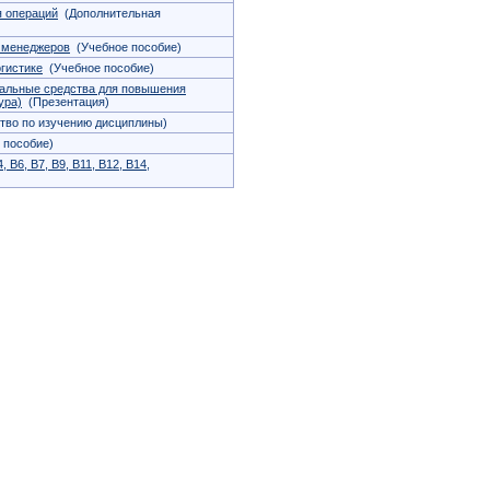
 операций
(Дополнительная
 менеджеров
(Учебное пособие)
гистике
(Учебное пособие)
альные средства для повышения
ура)
(Презентация)
тво по изучению дисциплины)
 пособие)
 B6, B7, B9, B11, B12, B14,