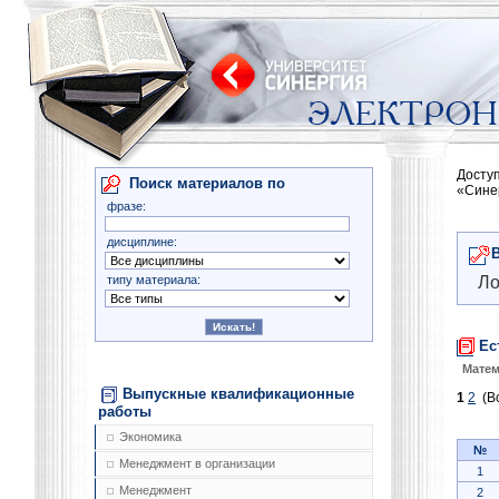
Досту
Поиск материалов по
«Сине
фразе:
дисциплине:
типу материала:
Ло
Ес
Матем
Выпускные квалификационные
1
2
(Вс
работы
Экономика
№
Менеджмент в организации
1
Менеджмент
2