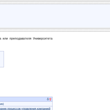
та или преподавателя Университета
ик)
ание процессов управления компанией