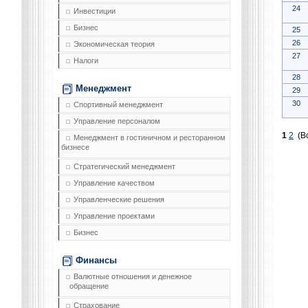
24
Инвестиции
Бизнес
25
26
Экономическая теория
27
Налоги
28
Менеджмент
29
30
Спортивный менеджмент
Управление персоналом
1
2
(Вс
Менеджмент в гостиничном и ресторанном
бизнесе
Стратегический менеджмент
Управление качеством
Управленческие решения
Управление проектами
Бизнес
Финансы
Валютные отношения и денежное
обращение
Страхование