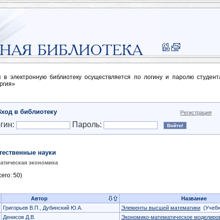
п в электронную библиотеку осуществляется по логину и паролю студен
ргия»
Вход в библиотеку
Регистрация
гин:
Пароль:
тественные науки
атическая экономика
его: 50)
Автор
Название
Григорьев В.П., Дубинский Ю.А.
Элементы высшей математики
(Учебн
Денисов Д.В.
Экономико-математическое моделиров