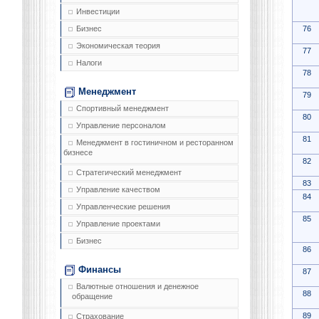
Инвестиции
76
Бизнес
Экономическая теория
77
Налоги
78
Менеджмент
79
Спортивный менеджмент
80
Управление персоналом
81
Менеджмент в гостиничном и ресторанном
бизнесе
82
Стратегический менеджмент
83
Управление качеством
84
Управленческие решения
85
Управление проектами
Бизнес
86
Финансы
87
Валютные отношения и денежное
88
обращение
89
Страхование