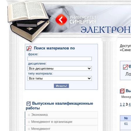
Досту
Поиск материалов по
«Сине
фразе:
дисциплине:
типу материала:
Ло
Вы
Мене
Выпускные квалификационные
1
2
3
4
работы
Экономика
№
Менеджмент в организации
61
Менеджмент