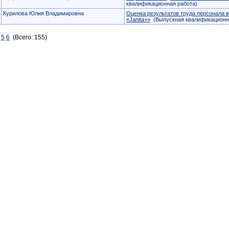
квалификационная работа)
Курилова Юлия Владимировна
Оценка результатов труда персонала в
«Janita+»
(Выпускная квалификационн
5
6
(Всего: 155)