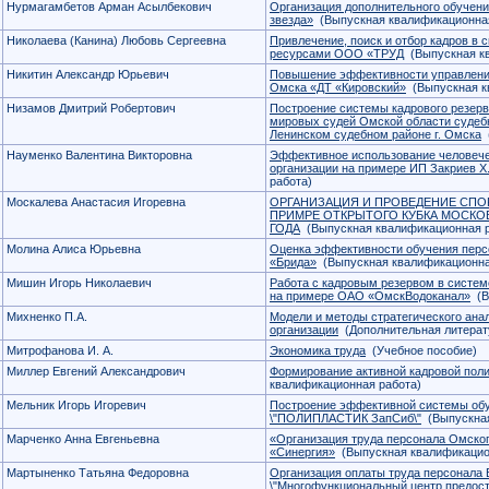
Нурмагамбетов Арман Асылбекович
Организация дополнительного обучен
звезда»
(Выпускная квалификационная
Николаева (Канина) Любовь Сергеевна
Привлечение, поиск и отбор кадров в
ресурсами ООО «ТРУД
(Выпускная кв
Никитин Александр Юрьевич
Повышение эффективности управления
Омска «ДТ «Кировский»
(Выпускная к
Низамов Дмитрий Робертович
Построение системы кадрового резерв
мировых судей Омской области судебн
Ленинском судебном районе г. Омска
(
Науменко Валентина Викторовна
Эффективное использование человече
организации на примере ИП Закриев Х
работа)
Москалева Анастасия Игоревна
ОРГАНИЗАЦИЯ И ПРОВЕДЕНИЕ СПО
ПРИМРЕ ОТКРЫТОГО КУБКА МОСКОВ
ГОДА
(Выпускная квалификационная р
Молина Алиса Юрьевна
Оценка эффективности обучения перс
«Брида»
(Выпускная квалификационна
Мишин Игорь Николаевич
Работа с кадровым резервом в систе
на примере ОАО «ОмскВодоканал»
(В
Михненко П.А.
Модели и методы стратегического ана
организации
(Дополнительная литерат
Митрофанова И. А.
Экономика труда
(Учебное пособие)
Миллер Евгений Александрович
Формирование активной кадровой по
квалификационная работа)
Мельник Игорь Игоревич
Построение эффективной системы обу
\"ПОЛИПЛАСТИК ЗапСиб\"
(Выпускная
Марченко Анна Евгеньевна
«Организация труда персонала Омско
«Синергия»
(Выпускная квалификацио
Мартыненко Татьяна Федоровна
Организация оплаты труда персонала
\"Многофункциональный центр предос