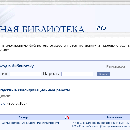
п в электронную библиотеку осуществляется по логину и паролю студен
ргия»
Вход в библиотеку
Регистрация
гин:
Пароль:
пускные квалификационные работы
джмент
5
6
(Всего: 155)
Автор
Название
Овчинников Александр Владимирович
Работа с кадровым резервом в систе
АО «Омскоблгаз»
(Выпускная квалифи