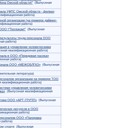
йона Омской области\"
(Выпускная
нала УФПС Омской области - филиал
лификационная работа)
вной организации (на примере дайвинг-
ификационная работа)
ООО \"Теплоком\"
(Выпускная
 результаты труда персонала ООО
ая работа)
ация в управлении человеческими
кная квалификационная работа)
нала в ООО «Передовая пасека»
онная работа)
рсонала ООО «МЕЖОБЛГАЗ»
(Выпускная
нительная литература)
рсоналом организации на примере ТОО
 квалификационная работа)
системе управления человеческими
лка»
(Выпускная квалификационная
литики ООО «АРТ-ГРУПП»
(Выпускная
веческих ресурсов в ООО
икационная работа)
персоналом ООО «Панорама
 работа)
ом спорте
(Выпускная