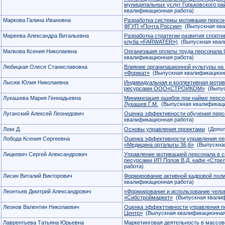
муниципальных услуг Горьковского ра
квалификационная работа)
Маркова Галина Ивановна
Разработка системы мотивации персо
ФГУП «Почта России»
(Выпускная ква
Мареева Александра Витальевна
Разработка стратегии развития спорти
клуба «FARWATER»)
(Выпускная квал
Малкова Ксения Николаевна
Организация оплаты труда персонала 
квалификационная работа)
Любицкая Олеся Станиславовна
Влияние организационной культуры на
«Формат»
(Выпускная квалификационн
Лысюк Юлия Николаевна
Индивидуальная и коллективная мотив
ресурсами ООО«СТРОЙКОМ»
(Выпус
Лукашева Мария Геннадьевна
Минимизация ошибок при найме персо
Лукашев Г.М.
(Выпускная квалификаци
Луганский Алексей Леонидович
Оценка эффективности обучения пе
квалификационная работа)
Локк Д.
Основы управления проектами
(Допол
Лобода Ксения Сергеевна
Оценка эффективности управления пе
«Медицина орталыгы 36,6»
(Выпускная
Лицкевич Сергей Александрович
Управление мотивацией персонала в 
ресурсами ИП Попов В.Д. кафе «Стре
работа)
Лисин Виталий Викторович
Формирование активной кадровой по
квалификационная работа)
Леонтьев Дмитрий Александрович
«Формирование и использование чело
«Сибстроймаркет»
(Выпускная квалиф
Леонов Валентин Николаевич
Оценка эффекттивности управления 
Центр»
(Выпускная квалификационная
Лаврентьева Татьяна Юрьевна
Маркетинговая деятельность в массов