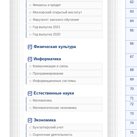
62
Финансы и кредит
63
Московский открытый институт
Факультет заочного обучения
64
Год выпуска 2021
65
Год выпуска 2020
66
Физическая культура
67
Информатика
Коммуникации и связь
68
Программирование
69
Информационные системы
70
Естественные науки
71
Математика
72
Математическая экономика
73
Экономика
74
Бухгалтерский учет
75
Оценочная деятельность