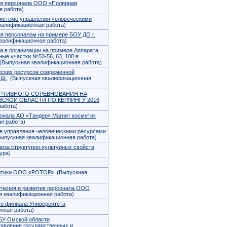
ия персонала ООО «Полярная
 работа)
 системе управления человеческими
алификационная работа)
 персоналом на примере БОУ ДО г.
валификационная работа)
а в организации на примере Аппарата
ые участки №53-56, 63, 108 в
Выпускная квалификационная работа)
ских ресурсов современной
.Ш.
(Выпускная квалификационная
РТИВНОГО СОРЕВНОВАНИЯ НА
СКОЙ ОБЛАСТИ ПО КЕРЛИНГУ 2016
абота)
онала АО «Тандер» Магнит косметик
я работа)
ме управления человеческими ресурсами
ыпускная квалификационная работа)
лиза структурно-культурных свойств
ура)
литики ООО «РОТОР»
(Выпускная
чения и развития персонала ООО
 квалификационная работа)
го филиала Университета
нная работа)
 БУ Омской области
тавления государственных и