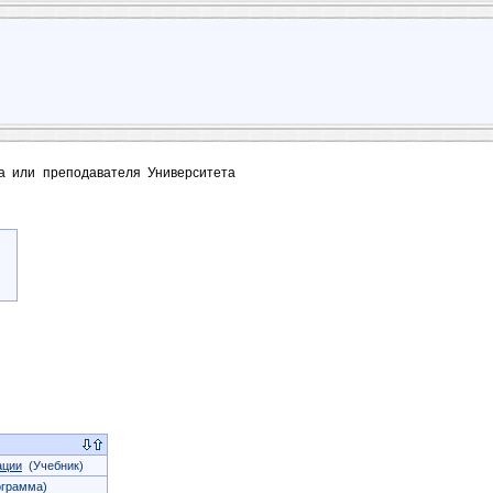
та или преподавателя Университета
ации
(Учебник)
ограмма)