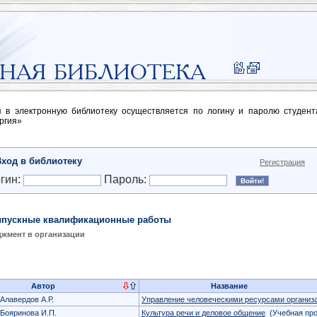
п в электронную библиотеку осуществляется по логину и паролю студен
ргия»
Вход в библиотеку
Регистрация
гин:
Пароль:
пускные квалификационные работы
жмент в организации
Автор
Название
Алавердов А.Р.
Управление человеческими ресурсами организ
Бояринова И.П.
Культура речи и деловое общение
(Учебная пр