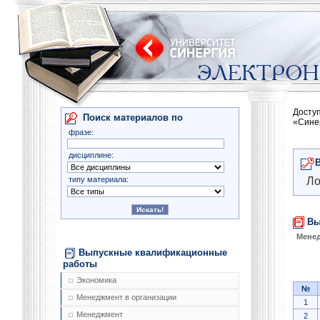
Досту
Поиск материалов по
«Сине
фразе:
дисциплине:
типу материала:
Ло
Вы
Менед
Выпускные квалификационные
работы
Экономика
№
Менеджмент в организации
1
Менеджмент
2