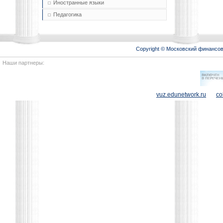
Иностранные языки
Педагогика
Copyright © Московский финансо
Наши партнеры:
vuz.edunetwork.ru
co