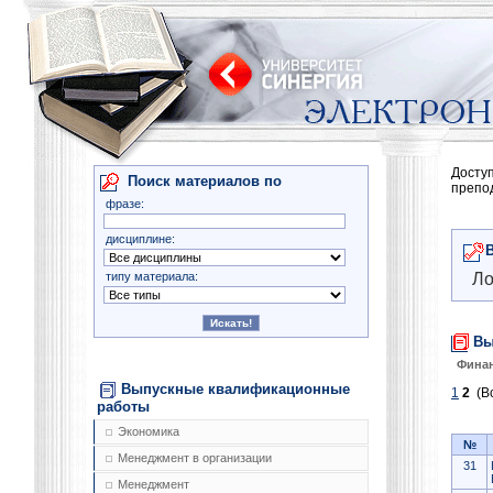
Досту
Поиск материалов по
препо
фразе:
дисциплине:
типу материала:
Ло
Вы
Финан
Выпускные квалификационные
1
2
(Вс
работы
Экономика
№
Менеджмент в организации
31
Менеджмент