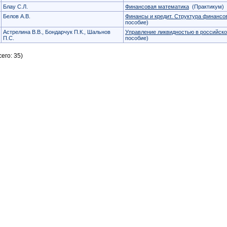
Блау С.Л.
Финансовая математика
(Практикум)
Белов А.В.
Финансы и кредит. Структура финансо
пособие)
Астрелина В.В., Бондарчук П.К., Шальнов
Управление ликвидностью в российск
П.С.
пособие)
его: 35)