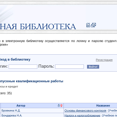
п в электронную библиотеку осуществляется по логину и паролю студен
ргия»
Вход в библиотеку
Регистрация
гин:
Пароль:
пускные квалификационные работы
сы и кредит
его: 35)
Автор
Название
Бровкина Н.Д.
Основы финансового контроля
(Учебн
Бондарева Н.А.
Налоги и налогообложение
(Учебное п