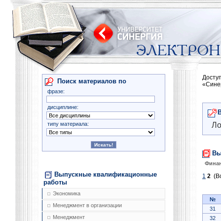
Досту
Поиск материалов по
«Сине
фразе:
дисциплине:
типу материала:
Ло
Вы
Финан
Выпускные квалификационные
1
2
(Вс
работы
Экономика
№
Менеджмент в организации
31
Менеджмент
32