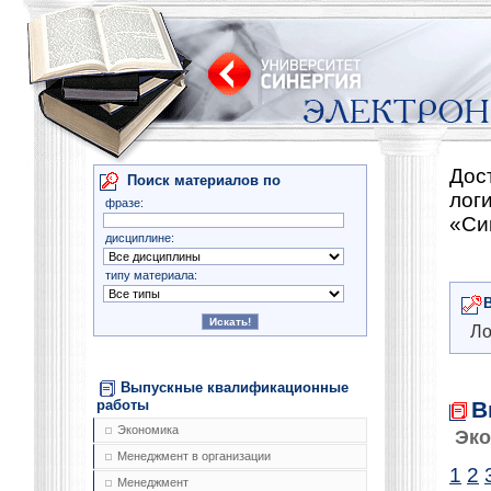
Дос
Поиск материалов по
лог
фразе:
«Си
дисциплине:
типу материала:
Ло
Выпускные квалификационные
В
работы
Экономика
Эко
Менеджмент в организации
1
2
Менеджмент