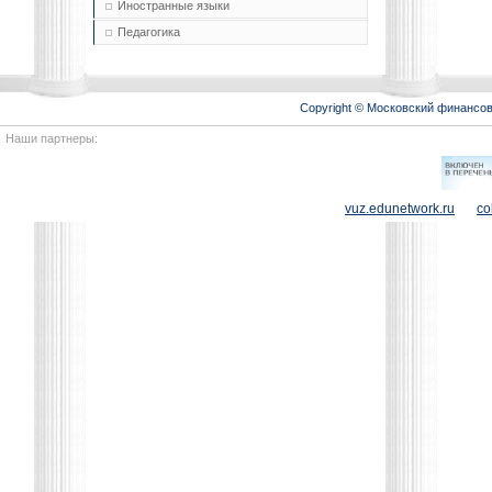
Иностранные языки
Педагогика
Copyright © Московский финансо
Наши партнеры:
vuz.edunetwork.ru
co