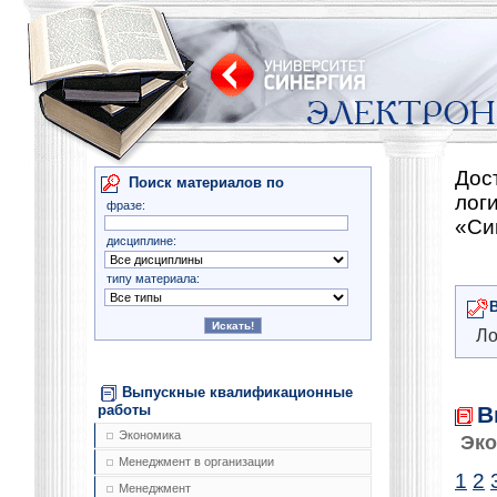
Дос
Поиск материалов по
лог
фразе:
«Си
дисциплине:
типу материала:
Ло
Выпускные квалификационные
В
работы
Экономика
Эко
Менеджмент в организации
1
2
Менеджмент