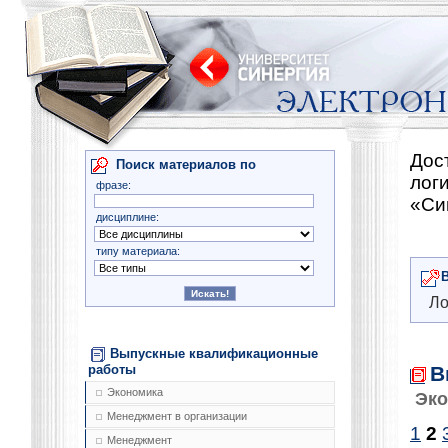
Дос
Поиск материалов по
лог
фразе:
«Си
дисциплине:
типу материала:
Ло
Выпускные квалификационные
В
работы
Экономика
Эко
Менеджмент в организации
1
2
Менеджмент