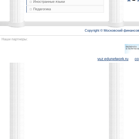
Иностранные языки
Педагогика
Copyright © Московский финансо
Наши партнеры:
vuz.edunetwork.ru
co