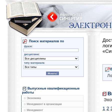
Дос
Поиск материалов по
лог
фразе:
«Си
дисциплине:
типу материала:
Ло
Выпускные квалификационные
В
работы
Экономика
Эко
Менеджмент в организации
1
2
Менеджмент