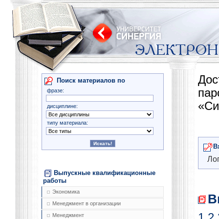
Дос
Поиск материалов по
па
фразе:
«Си
дисциплине:
типу материала:
В
Лог
Выпускные квалификационные
работы
Экономика
В
Менеджмент в организации
1
2
Менеджмент