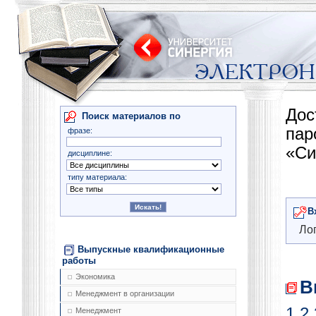
Дос
Поиск материалов по
па
фразе:
«Си
дисциплине:
типу материала:
В
Лог
Выпускные квалификационные
работы
Экономика
В
Менеджмент в организации
1
2
Менеджмент