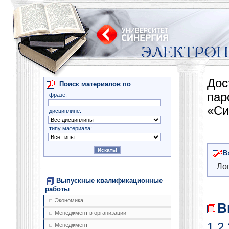
Дос
Поиск материалов по
па
фразе:
«Си
дисциплине:
типу материала:
В
Лог
Выпускные квалификационные
работы
Экономика
В
Менеджмент в организации
1
2
Менеджмент