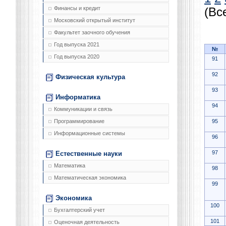
Финансы и кредит
(Вс
Московский открытый институт
Факультет заочного обучения
Год выпуска 2021
№
Год выпуска 2020
91
92
Физическая культура
93
Информатика
94
Коммуникации и связь
95
Программирование
Информационные системы
96
97
Естественные науки
Математика
98
Математическая экономика
99
Экономика
100
Бухгалтерский учет
101
Оценочная деятельность