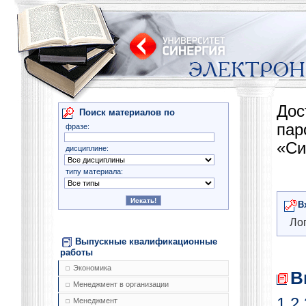
Дос
Поиск материалов по
па
фразе:
«Си
дисциплине:
типу материала:
В
Лог
Выпускные квалификационные
работы
Экономика
В
Менеджмент в организации
1
2
Менеджмент