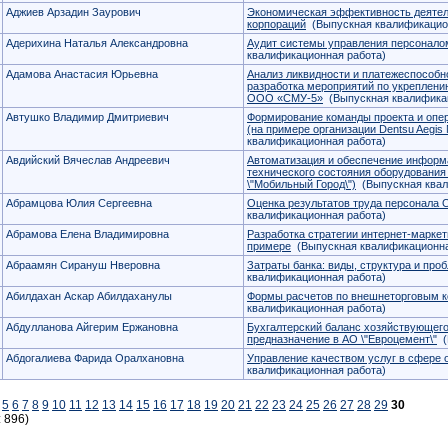
Аджиев Арзадин Заурович
Экономическая эффективность деятел
корпораций
(Выпускная квалификацио
Адерихина Наталья Александровна
Аудит системы управления персоналом
квалификационная работа)
Адамова Анастасия Юрьевна
Анализ ликвидности и платежеспособн
разработка мероприятий по укреплени
ООО «СМУ-5»
(Выпускная квалификац
Автушко Владимир Дмитриевич
Формирование команды проекта и опе
(на примере организации Dentsu Aegis 
квалификационная работа)
Авдийский Вячеслав Андреевич
Автоматизация и обеспечение информ
технического состояния оборудовани
\"Мобильный Город\")
(Выпускная квал
Абрамцова Юлия Сергеевна
Оценка результатов труда персонала
квалификационная работа)
Абрамова Елена Владимировна
Разработка стратегии интернет-маркет
примере
(Выпускная квалификационна
Абраамян Сирануш Нверовна
Затраты банка: виды, структура и пр
квалификационная работа)
Абилдахан Аскар Абилдаханулы
Формы расчетов по внешнеторговым к
квалификационная работа)
Абдулланова Айгерим Ержановна
Бухгалтерский баланс хозяйствующего 
предназначение в АО \"Евроцемент\"
(
Абдогалиева Фарида Оралхановна
Управление качеством услуг в сфере 
квалификационная работа)
5
6
7
8
9
10
11
12
13
14
15
16
17
18
19
20
21
22
23
24
25
26
27
28
29
30
: 896)