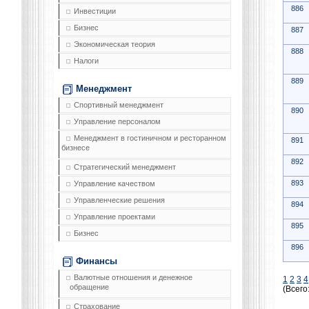
886
Инвестиции
Бизнес
887
Экономическая теория
888
Налоги
889
Менеджмент
Спортивный менеджмент
890
Управление персоналом
Менеджмент в гостиничном и ресторанном
891
бизнесе
892
Стратегический менеджмент
893
Управление качеством
Управленческие решения
894
Управление проектами
895
Бизнес
896
Финансы
Валютные отношения и денежное
1
2
3
4
обращение
(Всего
Страхование