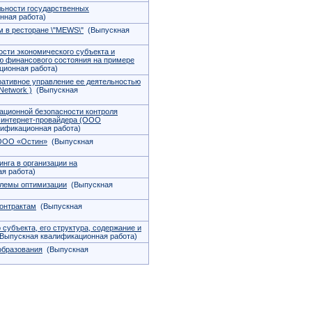
ьности государственных
нная работа)
 в ресторане \"MEWS\"
(Выпускная
ости экономического субъекта и
ю финансового состояния на примере
ионная работа)
ративное управление ее деятельностью
Network )
(Выпускная
ационной безопасности контроля
я интернет-провайдера (ООО
ификационная работа)
 ООО «Остин»
(Выпускная
инга в организации на
я работа)
облемы оптимизации
(Выпускная
онтрактам
(Выпускная
субъекта, его структура, содержание и
Выпускная квалификационная работа)
образования
(Выпускная