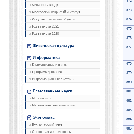
872
Финансы и кредит
873
Московский открытый институт
874
Факультет заочного обучения
Год выпуска 2021
875
Год выпуска 2020
876
Физическая культура
877
Информатика
878
Коммуникации и связь
Программирование
879
Информационные системы
880
Естественные науки
881
Математика
882
Математическая экономика
883
Экономика
884
Бухгалтерский учет
885
Оценочная деятельность