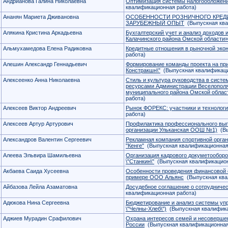
Андрианова Галина Николаевна
Оптимизация системы налогообложени
квалификационная работа)
Ананян Мариета Дживановна
ОСОБЕННОСТИ РОЗНИЧНОГО КРЕДИ
ЗАРУБЕЖНЫЙ ОПЫТ
(Выпускная ква
Алякина Кристина Аркадьевна
Бухгалтерский учет и анализ доходов
Калачинского района Омской области»
Альмухамедова Елена Радиковна
Кредитные отношения в рыночной эко
работа)
Алешин Александр Геннадьевич
Формирование команды проекта на пр
Констракшн\"
(Выпускная квалификаци
Алексеенко Анна Николаевна
Стиль и культура руководства в сист
ресурсами Администрации Веселополя
муниципального района Омской облас
работа)
Алексеев Виктор Андреевич
Рынок ФОРЕКС: участники и технологи
работа)
Алексеев Артур Артурович
Профилактика профессионального выг
организации Ульканская ООШ №1)
(Вы
Александров Валентин Сергеевич
Рекламная компания спортивной орган
"Кенге"
(Выпускная квалификационная
Алеева Эльвира Шамильевна
Организация кадрового докуметообор
\"Станкин\"
(Выпускная квалификацион
Акбаева Саида Хусеевна
Особенности проведения финансовой 
примере ООО Альянс
(Выпускная ква
Айбазова Лейла Азаматовна
Досудебное соглашение о сотрудничес
квалификационная работа)
Адюкова Нина Сергеевна
Бюджетирование и анализ системы уп
\"Челны-Хлеб\")
(Выпускная квалифика
Аджиев Мурадин Срафилович
Охрана интересов семей и несоверше
России
(Выпускная квалификационная