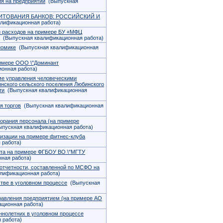
я на предприятии
(Выпускная
ТОВАНИЯ БАНКОВ: РОССИЙСКИЙ И
лификационная работа)
 и расходов на примере БУ «МФЦ
(Выпускная квалификационная работа)
номике
(Выпускная квалификационная
имере ООО \"Доминант
онная работа)
еме управления человеческими
нского сельского поселения Любинского
ти
(Выпускная квалификационная
я торгов
(Выпускная квалификационная
орания персонала (на примере
пускная квалификационная работа)
изации на примере фитнес-клуба
 работа)
ота на примере ФГБОУ ВО \"МГТУ
ная работа)
отчетности, составленной по МСФО на
лификационная работа)
тве в уголовном процессе
(Выпускная
равления предприятием (на примере АО
ционная работа)
ннолетних в уголовном процессе
 работа)