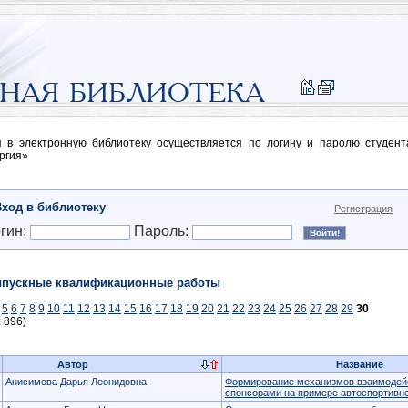
п в электронную библиотеку осуществляется по логину и паролю студен
ргия»
Вход в библиотеку
Регистрация
гин:
Пароль:
пускные квалификационные работы
5
6
7
8
9
10
11
12
13
14
15
16
17
18
19
20
21
22
23
24
25
26
27
28
29
30
: 896)
Автор
Название
Анисимова Дарья Леонидовна
Формирование механизмов взаимодейс
спонсорами на примере автоспортивн