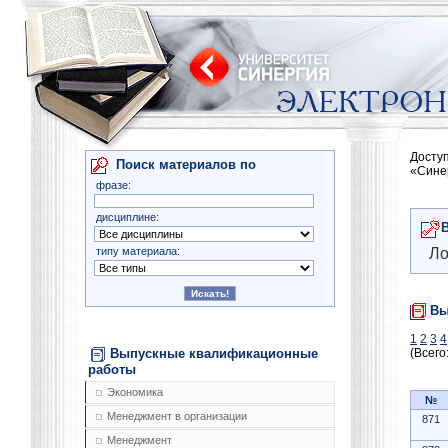
Досту
Поиск материалов по
«Сине
фразе:
дисциплине:
типу материала:
Ло
Вы
1
2
3
4
Выпускные квалификационные
(Всего
работы
Экономика
№
Менеджмент в организации
871
Менеджмент