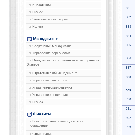
Инвестиции
881
Бизнес
882
Экономическая теория
883
Налоги
884
Менеджмент
885
Спортивный менеджмент
Управление персоналом
886
Менеджмент в гостиничном и ресторанном
бизнесе
887
Стратегический менеджмент
888
Управление качеством
Управленческие решения
889
Управление проектами
890
Бизнес
891
Финансы
892
Валютные отношения и денежное
обращение
893
Страхование