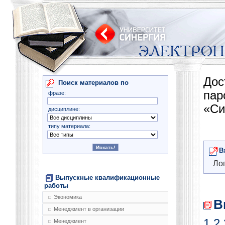
Дос
Поиск материалов по
па
фразе:
«Си
дисциплине:
типу материала:
В
Лог
Выпускные квалификационные
работы
Экономика
В
Менеджмент в организации
1
2
Менеджмент