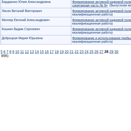
Бардаенко Юлия Александровна
Формирование активной кадровой пол
санитарная часть № 9»
(Выпускная кв
Лисин Виталий Викторович
Формирование активной кадровой по
квалификационная работа)
Миллер Евгений Александрович
Формирование активной кадровой по
квалификационная работа)
Кошкин Вадим Сергеевич
Формирование активной кадровой пол
квалификационная работа)
Доброцкая Мария Юрьевна
Формирование и использование прибыл
квалификационная работа)
5
6
7
8
9
10
11
12
13
14
15
16
17
18
19
20
21
22
23
24
25
26
27
28
29
30
: 896)