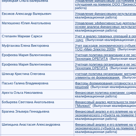
Вербецкая Ольга Валерьевна
Управление финансовым состоянием ма
улучшения на примере ООО \"БизнесС
работа)
Евсиков Александр Валерьевич
Управление финансовыми результата
квалификационная работа)
Матюшенко Юлия Анатольевна
Управление эффективностью деятельн
основе анализа финансовых результа
квалификационная работа)
Степанян Мариам Саркси
Учет и анализ товарных операций в о
-хаус
(Выпускная квалификационная р
Муфтахова Елена Викторовна
Учет расходов экономического субъек
ТОО «Мир-Электро 2009»
(Выпускная 
Ерофеева Мария Валентиновна
Учетная политика организации и ее эк
Технопарк ОРБТИТА
(Выпускная квал
Ерофеева Мария Валентиновна
Учетная политика организации и ее эк
Технопарк ОРБТИТА
(Выпускная квал
Шлихар Кристина Олеговна
учетная политика организации: методи
элименты ее формирования.
(Выпускн
Пасько Галина Владимировна
Факторы формирования готовности к 
решений
(Выпускная квалификационна
Арехта Ольга Николаевна
Финансовая политика компании: соде
квалификационная работа)
Бобырева Светлана Анатольевна
Финансовый анализ деятельности пре
\"Молоко\"
(Выпускная квалификационн
Брагина Эльвира Геннадьевна
Финансовый анализ и его влияние на 
экономического субъекта на примере
квалификационная работа)
Шипицына Анастасия Александровна
Финансовый анализ и его влияние на 
экономического субъекта на примере
квалификационная работа)