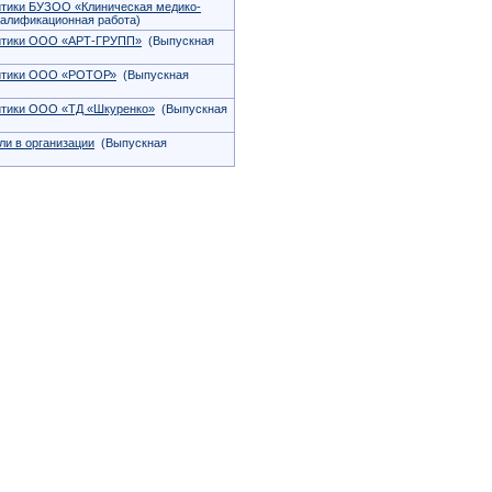
итики БУЗОО «Клиническая медико-
алификационная работа)
литики ООО «АРТ-ГРУПП»
(Выпускная
литики ООО «РОТОР»
(Выпускная
итики ООО «ТД «Шкуренко»
(Выпускная
и в организации
(Выпускная