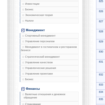
825
Инвестиции
Бизнес
826
Экономическая теория
Налоги
827
Менеджмент
828
Спортивный менеджмент
Управление персоналом
829
Менеджмент в гостиничном и ресторанном
бизнесе
830
Стратегический менеджмент
831
Управление качеством
Управленческие решения
Управление проектами
832
Бизнес
833
Финансы
834
Валютные отношения и денежное
обращение
835
Страхование