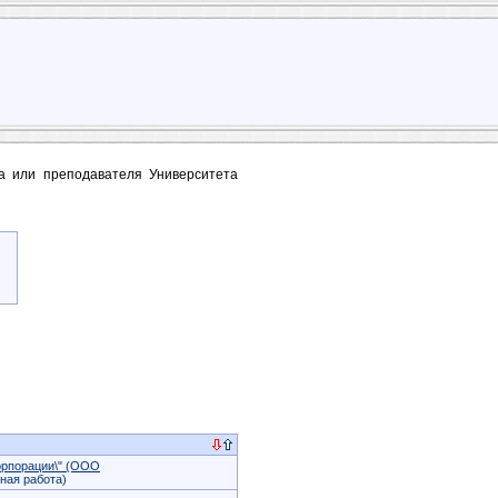
та или преподавателя Университета
орпорации\" (ООО
ная работа)