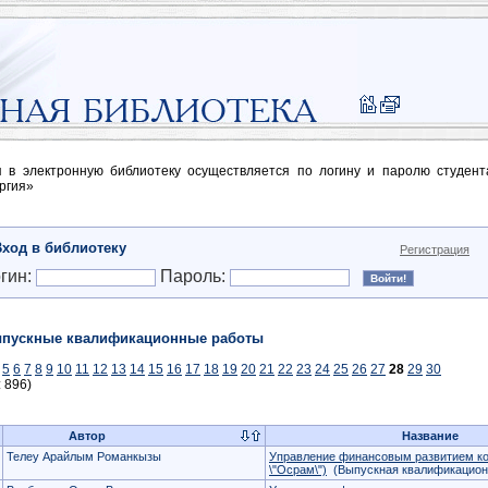
п в электронную библиотеку осуществляется по логину и паролю студен
ргия»
Вход в библиотеку
Регистрация
гин:
Пароль:
пускные квалификационные работы
5
6
7
8
9
10
11
12
13
14
15
16
17
18
19
20
21
22
23
24
25
26
27
28
29
30
: 896)
Автор
Название
Телеу Арайлым Романкызы
Управление финансовым развитием к
\"Осрам\")
(Выпускная квалификацион