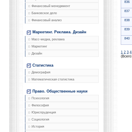
836
Финансовый менеджмент
837
Банковское дело
838
Финансовый анализ
839
Маркетинг. Реклама. Дизайн
840
Масс-медиа, реклама
Маркетинг
1
2
3
4
Дизайн
(Всего
Статистика
Демография
Математическая статистика
Право. Общественные науки
Психология
Философия
Юриспруденция
Социология
История