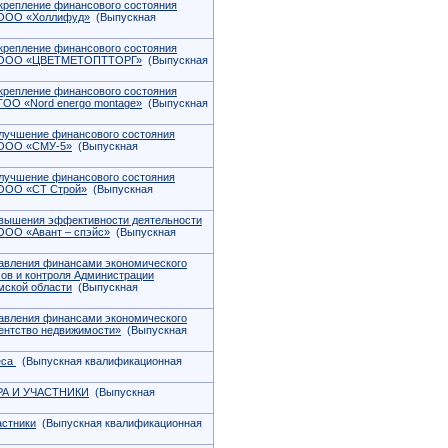
укрепление финансового состояния
е ООО «Холлифуд»
(Выпускная
укрепление финансового состояния
ре ООО «ЦВЕТМЕТОПТТОРГ»
(Выпускная
укрепление финансового состояния
ТОО «Nord energo montage»
(Выпускная
улучшение финансового состояния
е ООО «СМУ-5»
(Выпускная
улучшение финансового состояния
 ООО «СТ Строй»
(Выпускная
овышения эффективности деятельности
 ООО «Авант – спэйс»
(Выпускная
равления финансами экономического
ов и контроля Администрации
мской области
(Выпускная
равления финансами экономического
ентство недвижимости»
(Выпускная
еса
(Выпускная квалификационная
А И УЧАСТНИКИ
(Выпускная
астники
(Выпускная квалификационная