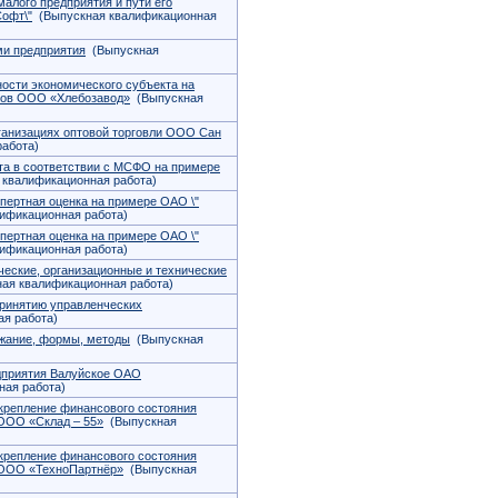
лого предприятия и пути его
офт\"
(Выпускная квалификационная
ми предприятия
(Выпускная
ости экономического субъекта на
тов ООО «Хлебозавод»
(Выпускная
рганизациях оптовой торговли ООО Сан
абота)
та в соответствии с МСФО на примере
квалификационная работа)
спертная оценка на примере ОАО \"
ификационная работа)
спертная оценка на примере ОАО \"
ификационная работа)
ческие, организационные и технические
ая квалификационная работа)
принятию управленческих
я работа)
ржание, формы, методы
(Выпускная
дприятия Валуйское ОАО
ая работа)
укрепление финансового состояния
 ООО «Склад – 55»
(Выпускная
укрепление финансового состояния
 ООО «ТехноПартнёр»
(Выпускная