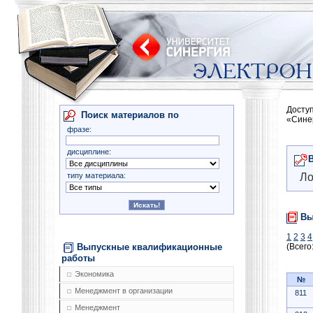
Досту
Поиск материалов по
«Сине
фразе:
дисциплине:
типу материала:
Ло
Вы
1
2
3
4
Выпускные квалификационные
(Всего
работы
Экономика
№
Менеджмент в организации
811
Менеджмент