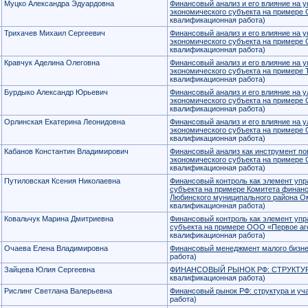
Муцко Александра Эдуардовна
Финансовый анализ и его влияние на 
экономического субъекта на пример
квалификационная работа)
Трихачев Михаил Сергеевич
Финансовый анализ и его влияние на 
экономического субъекта на приме
квалификационная работа)
Кравчук Аделина Олеговна
Финансовый анализ и его влияние на 
экономического субъекта на примере 
квалификационная работа)
Бурдыко Александр Юрьевич
Финансовый анализ и его влияние на 
экономического субъекта на пример
квалификационная работа)
Орлинская Екатерина Леонидовна
Финансовый анализ и его влияние на 
экономического субъекта на примере
квалификационная работа)
Кабанов Константин Владимирович
Финансовый анализ как инструмент п
экономического субъекта на примере
квалификационная работа)
Путиловская Ксения Николаевна
Финансовый контроль как элемент уп
субъекта на примере Комитета финанс
Любинского муниципального района О
квалификационная работа)
Ковальчук Марина Дмитриевна
Финансовый контроль как элемент уп
субъекта на примере ООО «Первое аг
квалификационная работа)
Очаева Елена Владимировна
Финансовый менеджмент малого бизн
работа)
Зайцева Юлия Сергеевна
ФИНАНСОВЫЙ РЫНОК РФ: СТРУКТУР
квалификационная работа)
Рислинг Светлана Валерьевна
Финансовый рынок РФ: структура и уч
работа)