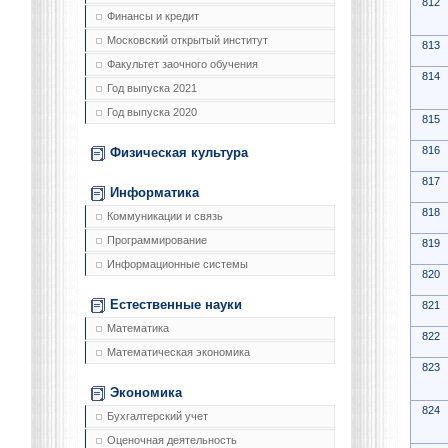
812
Финансы и кредит
Московский открытый институт
813
Факультет заочного обучения
814
Год выпуска 2021
Год выпуска 2020
815
816
Физическая культура
817
Информатика
818
Коммуникации и связь
Программирование
819
Информационные системы
820
Естественные науки
821
Математика
822
Математическая экономика
823
Экономика
824
Бухгалтерский учет
Оценочная деятельность