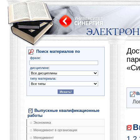
Дос
Поиск материалов по
па
фразе:
«Си
дисциплине:
типу материала:
В
Лог
Выпускные квалификационные
работы
Экономика
В
Менеджмент в организации
1
2
Менеджмент