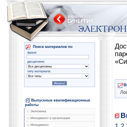
Дос
Поиск материалов по
па
фразе:
«Си
дисциплине:
типу материала:
В
Лог
Выпускные квалификационные
работы
Экономика
В
Менеджмент в организации
1
2
Менеджмент