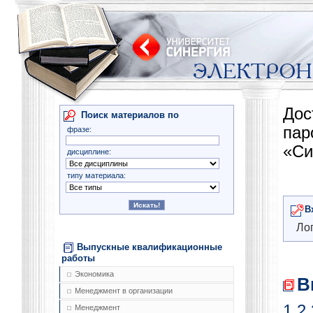
Дос
Поиск материалов по
па
фразе:
«Си
дисциплине:
типу материала:
В
Лог
Выпускные квалификационные
работы
Экономика
В
Менеджмент в организации
1
2
Менеджмент