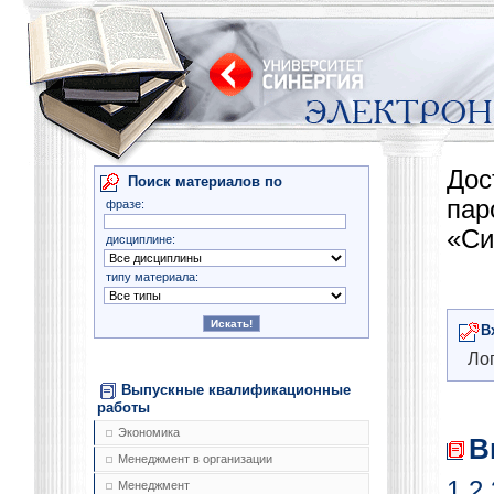
Дос
Поиск материалов по
па
фразе:
«Си
дисциплине:
типу материала:
В
Лог
Выпускные квалификационные
работы
Экономика
В
Менеджмент в организации
1
2
Менеджмент