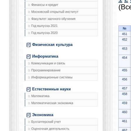
Финансы и кредит
(Вс
Московский открытый институт
Факультет заочного обучения
Год выпуска 2021
№
Год выпуска 2020
451
452
Физическая культура
453
Информатика
454
Коммуникации и связь
455
Программирование
Информационные системы
456
457
Естественные науки
458
Математика
459
Математическая экономика
460
Экономика
461
Бухгалтерский учет
Оценочная деятельность
462