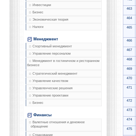
Инвестиции
463
Бизнес
464
Экономическая теория
Налоги
465
Менеджмент
466
Спортивный менеджмент
467
Управление персоналом
468
Менеджмент в гостиничном и ресторанном
бизнесе
469
Стратегический менеджмент
470
Управление качеством
471
Управленческие решения
Управление проектами
472
Бизнес
473
Финансы
474
Валютные отношения и денежное
обращение
475
Страхование