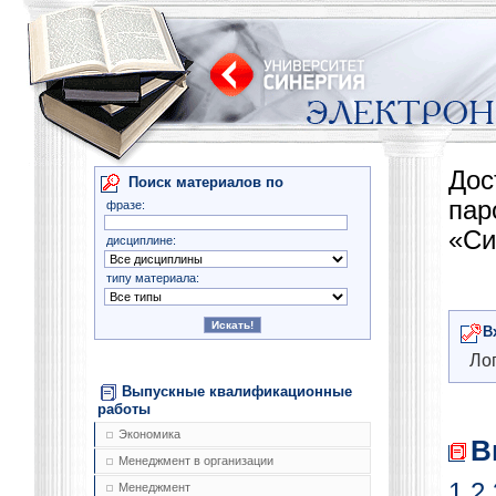
Дос
Поиск материалов по
па
фразе:
«Си
дисциплине:
типу материала:
В
Лог
Выпускные квалификационные
работы
Экономика
В
Менеджмент в организации
1
2
Менеджмент