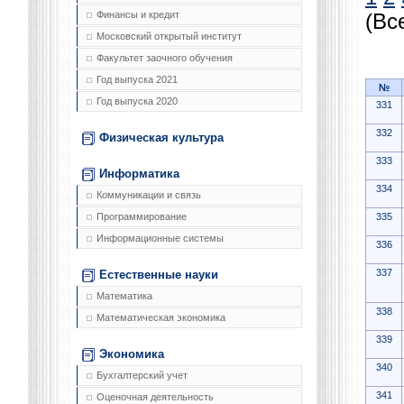
Финансы и кредит
(Вс
Московский открытый институт
Факультет заочного обучения
Год выпуска 2021
№
Год выпуска 2020
331
332
Физическая культура
333
Информатика
334
Коммуникации и связь
335
Программирование
Информационные системы
336
337
Естественные науки
Математика
338
Математическая экономика
339
Экономика
340
Бухгалтерский учет
341
Оценочная деятельность