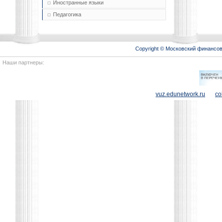
Иностранные языки
Педагогика
Copyright © Московский финансо
Наши партнеры:
vuz.edunetwork.ru
co