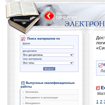
Дос
Поиск материалов по
лог
фразе:
«Си
дисциплине:
типу материала:
Ло
Выпускные квалификационные
Е
работы
Экономика
Мат
Менеджмент в организации
1
2
Менеджмент