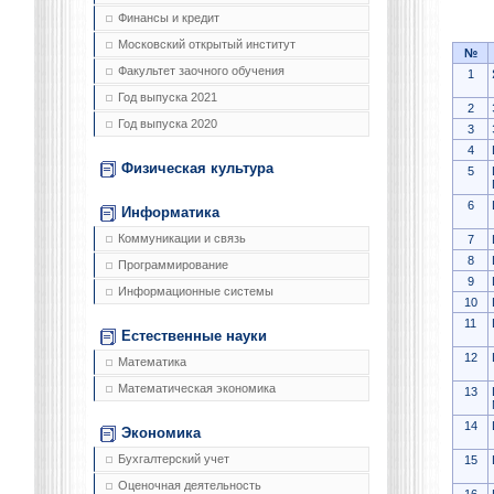
Финансы и кредит
Московский открытый институт
№
Факультет заочного обучения
1
Год выпуска 2021
2
Год выпуска 2020
3
4
Физическая культура
5
6
Информатика
Коммуникации и связь
7
8
Программирование
9
Информационные системы
10
11
Естественные науки
12
Математика
Математическая экономика
13
14
Экономика
Бухгалтерский учет
15
Оценочная деятельность