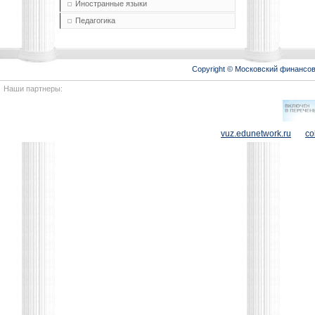
Иностранные языки
Педагогика
Copyright © Московский финансо
Наши партнеры:
vuz.edunetwork.ru
co