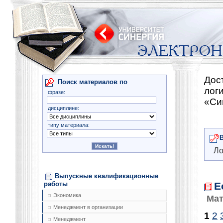
Дос
Поиск материалов по
лог
фразе:
«Си
дисциплине:
типу материала:
Ло
Выпускные квалификационные
Е
работы
Экономика
Мат
Менеджмент в организации
1
2
Менеджмент