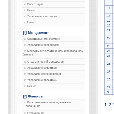
16
Инвестиции
17
Бизнес
18
Экономическая теория
19
Налоги
20
21
Менеджмент
22
Спортивный менеджмент
Управление персоналом
23
24
Менеджмент в гостиничном и ресторанном
бизнесе
25
Стратегический менеджмент
26
Управление качеством
27
Управленческие решения
28
Управление проектами
Бизнес
29
30
Финансы
Валютные отношения и денежное
1
2
обращение
Страхование