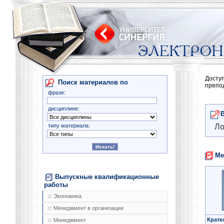
Досту
Поиск материалов по
препо
фразе:
дисциплине:
типу материала:
Ло
Ме
Выпускные квалификационные
работы
Экономика
Менеджмент в организации
Кратк
Менеджмент