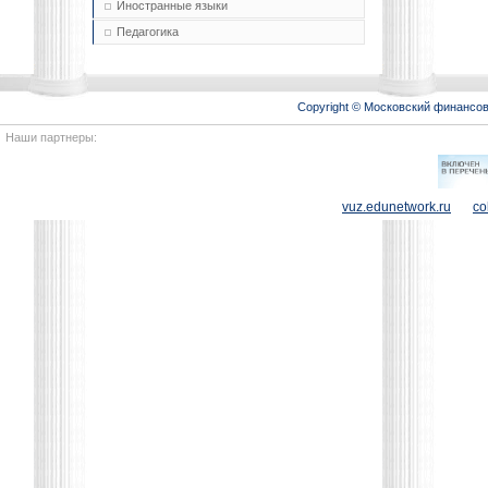
Иностранные языки
Педагогика
Copyright © Московский финансо
Наши партнеры:
vuz.edunetwork.ru
co