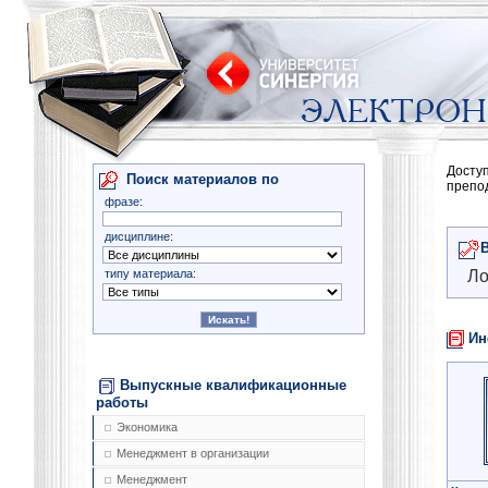
Досту
Поиск материалов по
препо
фразе:
дисциплине:
типу материала:
Ло
Ин
Выпускные квалификационные
работы
Экономика
Менеджмент в организации
Менеджмент