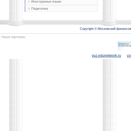
Иностранные языки
Педагогика
Copyright © Московский финансо
Наши партнеры:
vuz.edunetwork.ru
co